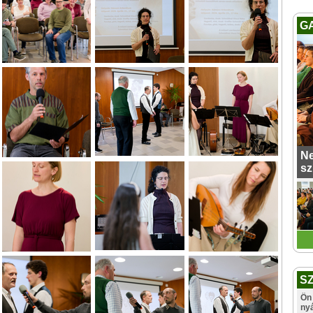
G
Ne
sz
S
Ön 
ny