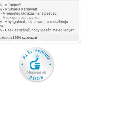
%
- A Tófürdőt.
%
- A Savaria Karnevált.
- A rengeteg fagyizási lehetőséget.
- A sok gondozott parkot.
%
- A nyugalmat, amit a város atmoszférája
szt.
%
- Csak az számít, hogy igazán meleg legyen.
szesen 1954 szavazat