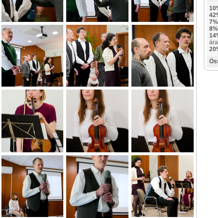
10
42
7%
8%
14
ára
20
Ös