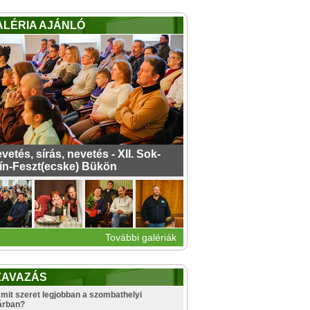
ALÉRIA AJÁNLÓ
vetés, sírás, nevetés - XII. Sok-
ín-Feszt(ecske) Bükön
További galériák
ZAVAZÁS
mit szeret legjobban a szombathelyi
árban?