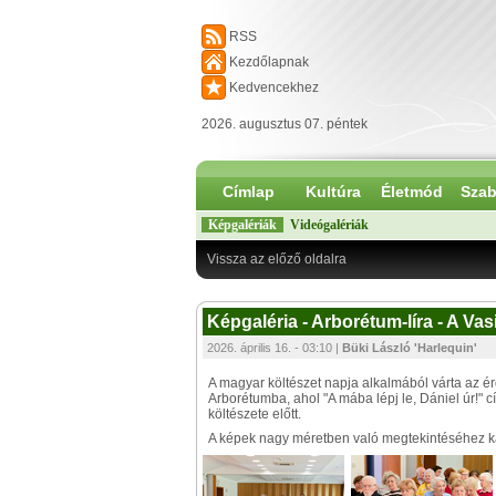
RSS
Kezdőlapnak
Kedvencekhez
2026. augusztus 07. péntek
Címlap
Kultúra
Életmód
Szab
Képgalériák
Videógalériák
Vissza az előző oldalra
Képgaléria - Arborétum-líra - A V
2026. április 16. - 03:10 |
Büki László 'Harlequin'
A magyar költészet napja alkalmából várta az 
Arborétumba, ahol "A mába lépj le, Dániel úr!" 
költészete előtt.
A képek nagy méretben való megtekintéséhez kat