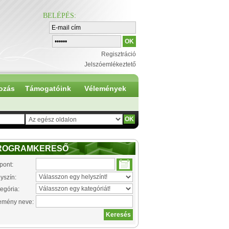
BELÉPÉS
:
Regisztráció
Jelszóemlékeztető
ozás
Támogatóink
Vélemények
ROGRAMKERESŐ
pont:
yszín:
egória:
emény neve: