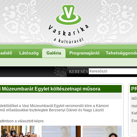
adidő
Látószög
Galéria
Programajánló
Tehetséggond
KERESÉS
asi Múzeumbarát Egylet költészetnapi műsora
P
Idő
érdeklődőket a Vasi Múzeumbarát Egylet versmondó köre a Kámoni
Hel
című előadásukkal tisztelegtek Berzsenyi Dániel és Nagy László
Kat
Es
tintson a választott képre.