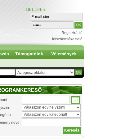
BELÉPÉS
:
Regisztráció
Jelszóemlékeztető
ozás
Támogatóink
Vélemények
ROGRAMKERESŐ
pont:
yszín:
egória:
emény neve: