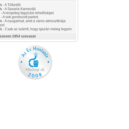
%
- A Tófürdőt.
%
- A Savaria Karnevált.
- A rengeteg fagyizási lehetőséget.
- A sok gondozott parkot.
%
- A nyugalmat, amit a város atmoszférája
szt.
%
- Csak az számít, hogy igazán meleg legyen.
szesen 1954 szavazat