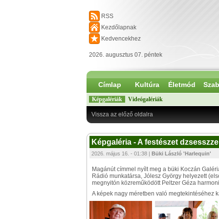
RSS
Kezdőlapnak
Kedvencekhez
2026. augusztus 07. péntek
Címlap
Kultúra
Életmód
Szab
Képgalériák
Videógalériák
Vissza az előző oldalra
Képgaléria - A festészet dzsesszz
2026. május 16. - 01:38 |
Büki László 'Harlequin'
Magánút címmel nyílt meg a büki Koczán Galéria
Rádió munkatársa, Jólesz György helyezett (els
megnyitón közreműködött Peltzer Géza harmon
A képek nagy méretben való megtekintéséhez kat