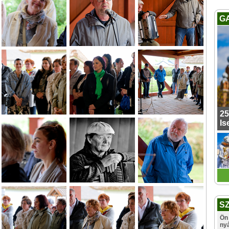
G
25
Is
S
Ön 
ny