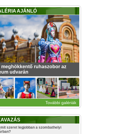
ALÉRIA AJÁNLÓ
 meghökkentő ruhaszobor az
eum udvarán
További galériák
ZAVAZÁS
mit szeret legjobban a szombathelyi
árban?