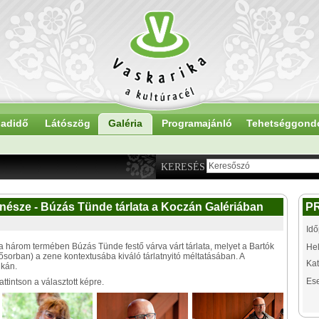
adidő
Látószög
Galéria
Programajánló
Tehetséggond
KERESÉS
enésze - Búzás Tünde tárlata a Koczán Galériában
P
Idő
 három termében Búzás Tünde festő várva várt tárlata, melyet a Bartók
Hel
ősorban) a zene kontextusába kiváló tárlatnyitó méltatásában. A
Kat
ikán.
Es
tintson a választott képre.