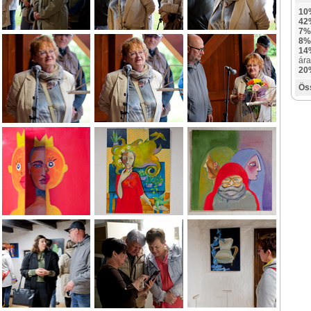
10
42
7%
8%
14
ára
20
Ös