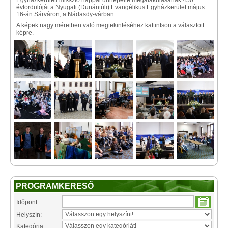
Egyházkerületi misszió nappal ünnepelte megalakulásának 450.
évfordulóját a Nyugati (Dunántúli) Evangélikus Egyházkerület május
16-án Sárváron, a Nádasdy-​várban.
A képek nagy méretben való megtekintéséhez kattintson a választott
képre.
PROGRAMKERESŐ
Időpont:
Helyszín:
Kategória: