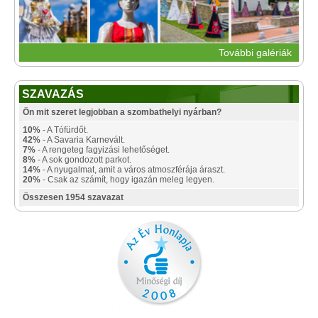
További galériák
SZAVAZÁS
Ön mit szeret legjobban a szombathelyi nyárban?
10%
- A Tófürdőt.
42%
- A Savaria Karnevált.
7%
- A rengeteg fagyizási lehetőséget.
8%
- A sok gondozott parkot.
14%
- A nyugalmat, amit a város atmoszférája áraszt.
20%
- Csak az számít, hogy igazán meleg legyen.
Összesen 1954 szavazat