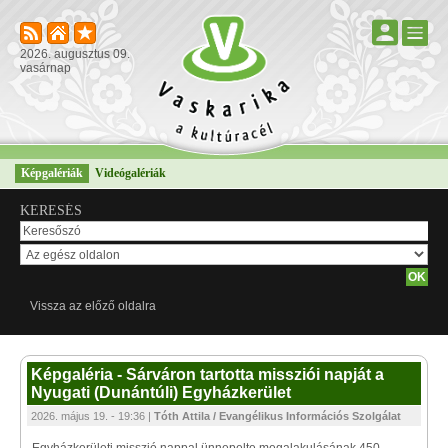
2026. augusztus 09.
vasárnap
Képgalériák
Videógalériák
KERESÉS
Vissza az előző oldalra
Képgaléria - Sárváron tartotta missziói napját a
Nyugati (Dunántúli) Egyházkerület
2026. május 19. - 19:36 |
Tóth Attila / Evangélikus Információs Szolgálat