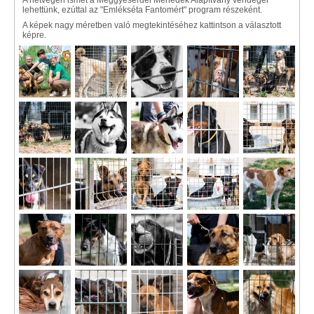
A hétvégén ismét a Meggyeserdei Menedék Alapítvány vendégei
lehettünk, ezúttal az "Emlékséta Fantomért" program részeként.
A képek nagy méretben való megtekintéséhez kattintson a választott
képre.