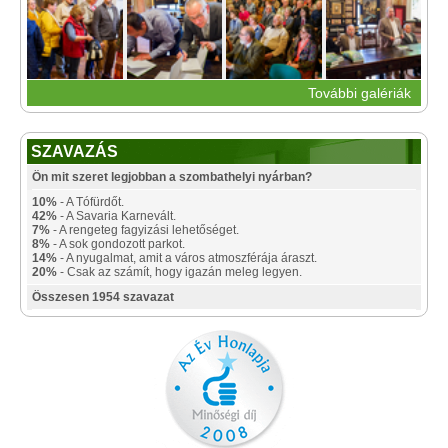
További galériák
SZAVAZÁS
Ön mit szeret legjobban a szombathelyi nyárban?
10%
- A Tófürdőt.
42%
- A Savaria Karnevált.
7%
- A rengeteg fagyizási lehetőséget.
8%
- A sok gondozott parkot.
14%
- A nyugalmat, amit a város atmoszférája áraszt.
20%
- Csak az számít, hogy igazán meleg legyen.
Összesen 1954 szavazat