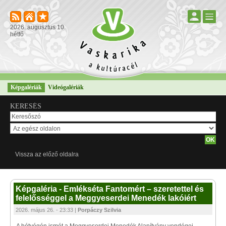
2026. augusztus 10.
hétfő
Képgalériák
Videógalériák
KERESÉS
Vissza az előző oldalra
Képgaléria - Emlékséta Fantomért – szeretettel és
felelősséggel a Meggyeserdei Menedék lakóiért
2026. május 26. - 23:33 |
Porpáczy Szilvia