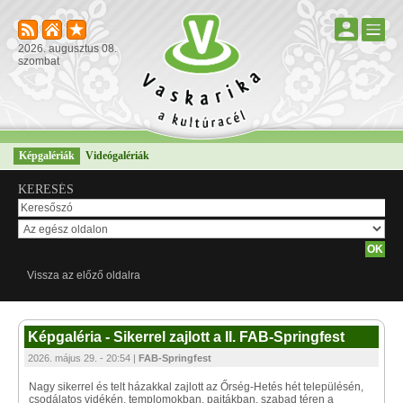
2026. augusztus 08.
szombat
Képgalériák
Videógalériák
KERESÉS
Vissza az előző oldalra
Képgaléria - Sikerrel zajlott a II. FAB-Springfest
2026. május 29. - 20:54 |
FAB-Springfest
Nagy sikerrel és telt házakkal zajlott az Őrség-Hetés hét településén,
csodálatos vidékén, templomokban, pajtákban, szabad téren a