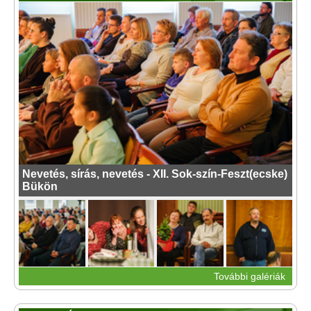
Nevetés, sírás, nevetés - XII. Sok-szín-Feszt(ecske)
Bükön
További galériák