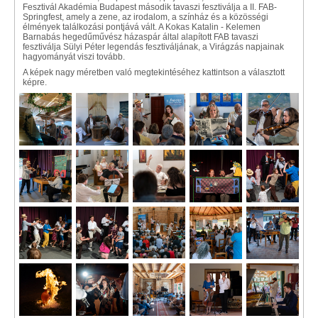
Fesztivál Akadémia Budapest második tavaszi fesztiválja a II. FAB-
Springfest, amely a zene, az irodalom, a színház és a közösségi
élmények találkozási pontjává vált. A Kokas Katalin - Kelemen
Barnabás hegedűművész házaspár által alapított FAB tavaszi
fesztiválja Sülyi Péter legendás fesztiváljának, a Virágzás napjainak
hagyományát viszi tovább.
A képek nagy méretben való megtekintéséhez kattintson a választott
képre.