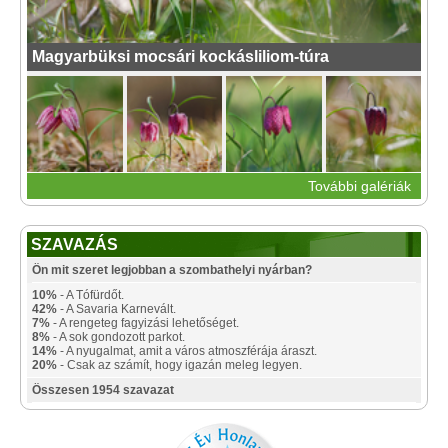
Magyarbüksi mocsári kockásliliom-túra
További galériák
SZAVAZÁS
Ön mit szeret legjobban a szombathelyi nyárban?
10%
- A Tófürdőt.
42%
- A Savaria Karnevált.
7%
- A rengeteg fagyizási lehetőséget.
8%
- A sok gondozott parkot.
14%
- A nyugalmat, amit a város atmoszférája áraszt.
20%
- Csak az számít, hogy igazán meleg legyen.
Összesen 1954 szavazat