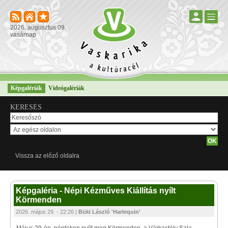
2026. augusztus 09.
vasárnap
Képgalériák
Videógalériák
KERESÉS
Vissza az előző oldalra
Képgaléria - Népi Kézműves Kiállítás nyílt
Körmenden
2026. május 29. - 22:26 |
Büki László 'Harlequin'