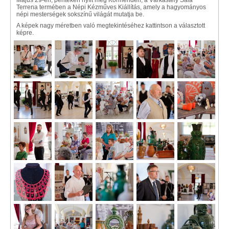
Május 29-én, pénteken nyílt meg Körmenden, a Várkastély Sala
Terrena termében a Népi Kézműves Kiállítás, amely a hagyományos
népi mesterségek sokszínű világát mutatja be.
A képek nagy méretben való megtekintéséhez kattintson a választott
képre.