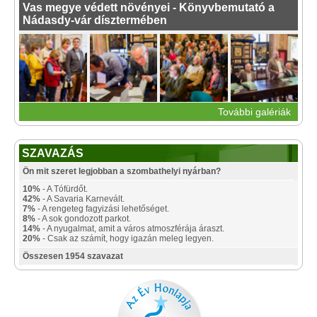
Vas megye védett növényei - Könyvbemutató a
Nádasdy-vár dísztermében
További galériák
SZAVAZÁS
Ön mit szeret legjobban a szombathelyi nyárban?
10%
- A Tófürdőt.
42%
- A Savaria Karnevált.
7%
- A rengeteg fagyizási lehetőséget.
8%
- A sok gondozott parkot.
14%
- A nyugalmat, amit a város atmoszférája áraszt.
20%
- Csak az számít, hogy igazán meleg legyen.
Összesen 1954 szavazat