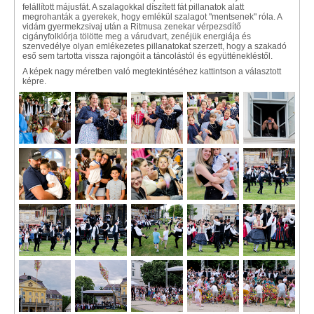
felállított májusfát. A szalagokkal díszített fát pillanatok alatt
megrohanták a gyerekek, hogy emlékül szalagot "mentsenek" róla. A
vidám gyermekzsivaj után a Ritmusa zenekar vérpezsdítő
cigányfolklórja tölötte meg a várudvart, zenéjük energiája és
szenvedélye olyan emlékezetes pillanatokat szerzett, hogy a szakadó
eső sem tartotta vissza rajongóit a táncolástól és együtténekléstől.
A képek nagy méretben való megtekintéséhez kattintson a választott
képre.