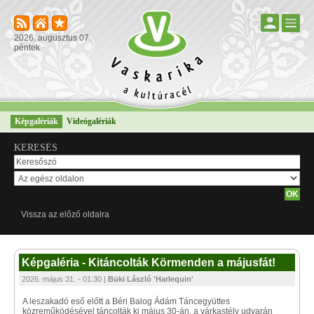
2026. augusztus 07.
péntek
Képgalériák
Videógalériák
KERESÉS
Vissza az előző oldalra
Képgaléria - Kitáncolták Körmenden a májusfát!
2026. május 31. - 01:30 |
Büki László 'Harlequin'
A leszakadó eső előtt a Béri Balog Ádám Táncegyüttes
közreműködésével táncolták ki május 30-án, a várkastély udvarán