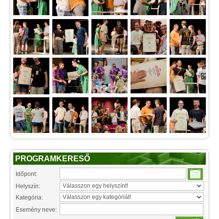
PROGRAMKERESŐ
Időpont:
Helyszín:
Kategória:
Esemény neve: