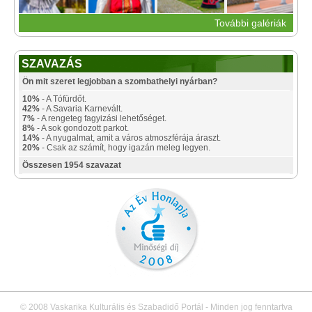
További galériák
SZAVAZÁS
Ön mit szeret legjobban a szombathelyi nyárban?
10%
- A Tófürdőt.
42%
- A Savaria Karnevált.
7%
- A rengeteg fagyizási lehetőséget.
8%
- A sok gondozott parkot.
14%
- A nyugalmat, amit a város atmoszférája áraszt.
20%
- Csak az számít, hogy igazán meleg legyen.
Összesen 1954 szavazat
© 2008 Vaskarika Kulturális és Szabadidő Portál - Minden jog fenntartva