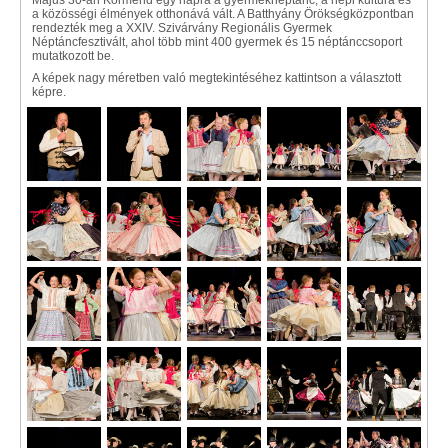
Május 30-án Körmend egy napra a gyermeknéptánc, a népi kultúra és
a közösségi élmények otthonává vált. A Batthyány Örökségközpontban
rendezték meg a XXIV. Szivárvány Regionális Gyermek
Néptáncfesztivált, ahol több mint 400 gyermek és 15 néptánccsoport
mutatkozott be.
A képek nagy méretben való megtekintéséhez kattintson a választott
képre.