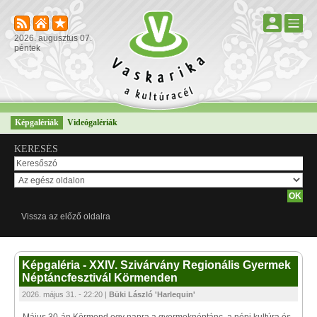
2026. augusztus 07.
péntek
Képgalériák
Videógalériák
KERESÉS
Vissza az előző oldalra
Képgaléria - XXIV. Szivárvány Regionális Gyermek
Néptáncfesztivál Körmenden
2026. május 31. - 22:20 |
Büki László 'Harlequin'