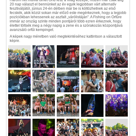
Három hét múlva ismét Orfű lesz a világ közepe, hiszen már csak alig
20 nap választ el bennünket az év egyik legjobban várt alternatív
fesztiváljától, június 24-én délben már be is költözhetnek az első
fecskék, akik közül sokan már előző este megérkeznek, hogy a legjobb
pozíciókban lehessenek az aszfalt „várólistáján". A Fishing on Orfűre
immár az ország szinte minden pontjáról több ezren érkeznek, hogy
élettel töltsék meg a négy napig a zene és a szórakozás központjává
avanzsáló orfűi kempinget.
A képek nagy méretben való megtekintéséhez kattintson a választott
képre.