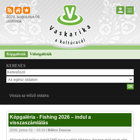
2026. augusztus 06.
csütörtök
Képgalériák
Videógalériák
KERESÉS
Vissza az előző oldalra
Képgaléria - Fishing 2026 – indul a
visszaszámlálás
2026. június 02. - 03:10 |
Bálizs Zsuzsa