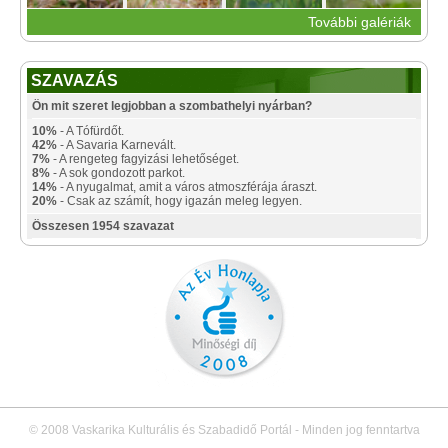
További galériák
SZAVAZÁS
Ön mit szeret legjobban a szombathelyi nyárban?
10%
- A Tófürdőt.
42%
- A Savaria Karnevált.
7%
- A rengeteg fagyizási lehetőséget.
8%
- A sok gondozott parkot.
14%
- A nyugalmat, amit a város atmoszférája áraszt.
20%
- Csak az számít, hogy igazán meleg legyen.
Összesen 1954 szavazat
© 2008 Vaskarika Kulturális és Szabadidő Portál - Minden jog fenntartva