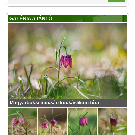
GALÉRIA AJÁNLÓ
Magyarbüksi mocsári kockásliliom-túra