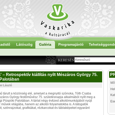
adidő
Látószög
Galéria
Programajánló
Tehetséggond
KERESÉS
' – Retrospektív kiállítás nyílt Mészáros György 75.
P
 Palotában
Idő
mi László
Hel
tmű tárult a közönség elé, amelyet a megnyitó szónoka, Tóth Csaba
Kat
észáros György festőművész 75. születésnapja alkalmából nyílt meg a
i Püspöki Palotában. A tárlat négy évtized alkotómunkájából nyújt
Es
 művek világába, hanem az alkotói folyamatokba is. A látogatók
szénrajzokat, grafikákat, rézkarcokat és táblaképeket egyaránt