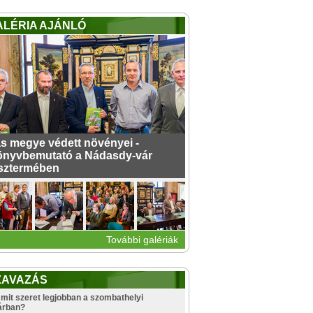
ALÉRIA AJÁNLÓ
s megye védett növényei -
nyvbemutató a Nádasdy-vár
sztermében
További galériák
ZAVAZÁS
mit szeret legjobban a szombathelyi
árban?