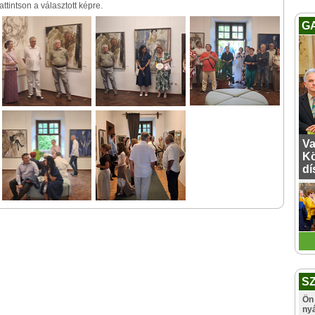
tintson a választott képre.
G
Va
Kö
dí
S
Ön 
ny