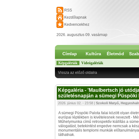
RSS
Kezdőlapnak
Kedvencekhez
2026. augusztus 09. vasárnap
Címlap
Kultúra
Életmód
Szab
Képgalériák
Videógalériák
Vissza az előző oldalra
Képgaléria - 'Maulbertsch jó utódja
születésnapján a sümegi Püspöki
2026. június 02. - 23:58 |
Szokoli Matyó, Hegyeshal
A sümegi Püspöki Palota falai között olyan éle
európai léptékben is kivételesnek nevezett - M
Műhelymunka című retrospektív kiállítás a sümeg
válogatást, betekintést engedve nemcsak a kész
monumentális templomi munkák előtanulmányait, 
láthatnak.