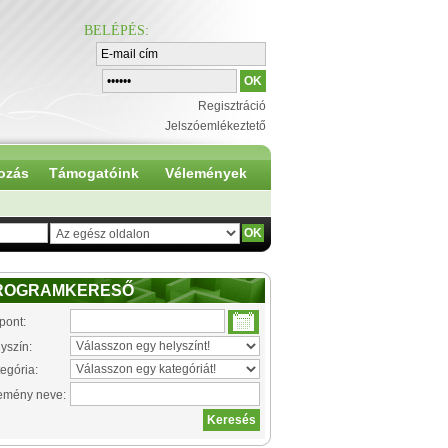
BELÉPÉS
:
Regisztráció
Jelszóemlékeztető
ozás
Támogatóink
Vélemények
ROGRAMKERESŐ
pont:
yszín:
egória:
emény neve: