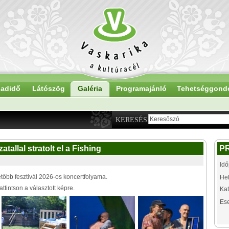
adidő
Látószög
Galéria
Programajánló
Tehetséggond
KERESÉS
tallal stratolt el a Fishing
P
Idő
tőbb fesztivál 2026-os koncertfolyama.
Hel
tintson a választott képre.
Kat
Es