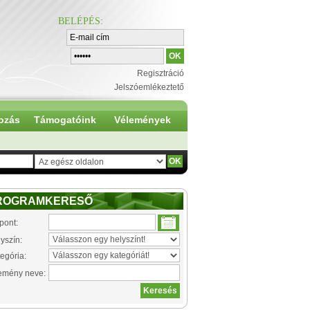
BELÉPÉS
:
Regisztráció
Jelszóemlékeztető
ozás
Támogatóink
Vélemények
ROGRAMKERESŐ
pont:
yszín:
egória:
emény neve: