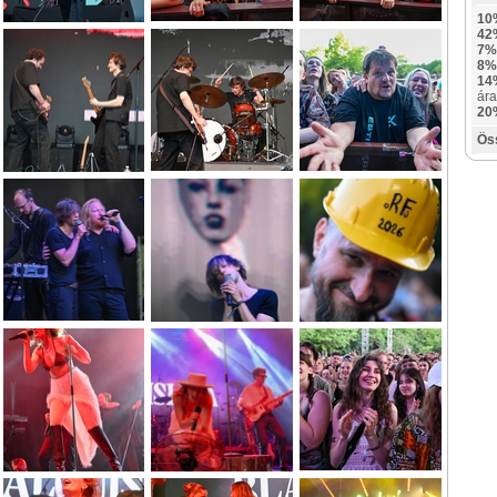
10
42
7%
8%
14
ára
20
Ös