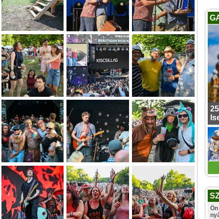
G
25
Is
S
Ön 
ny