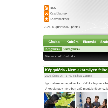
RSS
Kezdőlapnak
Kedvencekhez
2026. augusztus 07. péntek
Címlap
Kultúra
Életmód
Szab
Képgalériák
Videógalériák
Vissza az előző oldalra
Képgaléria - Nem akármilyen felhoza
2026. június 26. - 17:09 |
Bálizs Zsuzsa
Igazi alter-csemegékkel kezdődött a legszerethe
A képek nagy méretben való megtekintéséhez kat