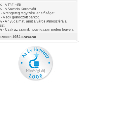
%
- A Tófürdőt.
%
- A Savaria Karnevált.
- A rengeteg fagyizási lehetőséget.
- A sok gondozott parkot.
%
- A nyugalmat, amit a város atmoszférája
szt.
%
- Csak az számít, hogy igazán meleg legyen.
szesen 1954 szavazat