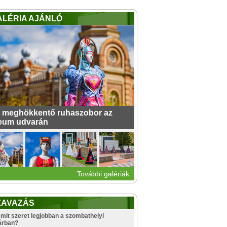
ALÉRIA AJÁNLÓ
 meghökkentő ruhaszobor az
eum udvarán
További galériák
ZAVAZÁS
mit szeret legjobban a szombathelyi
árban?