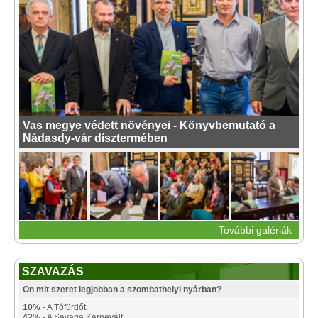
Vas megye védett növényei - Könyvbemutató a
Nádasdy-vár dísztermében
További galériák
SZAVAZÁS
Ön mit szeret legjobban a szombathelyi nyárban?
10%
- A Tófürdőt.
42%
- A Savaria Karnevált.