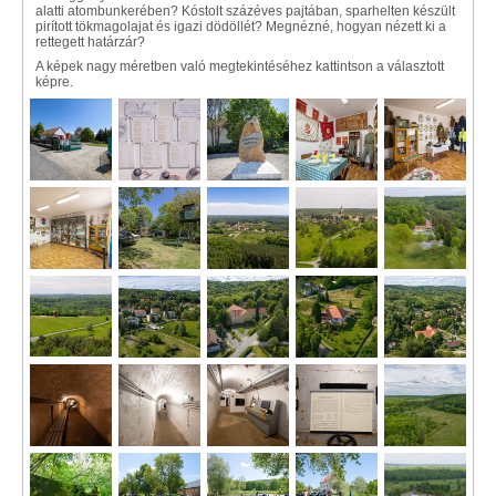
alatti atombunkerében? Kóstolt százéves pajtában, sparhelten készült
pirított tökmagolajat és igazi dödöllét? Megnézné, hogyan nézett ki a
rettegett határzár?
A képek nagy méretben való megtekintéséhez kattintson a választott
képre.