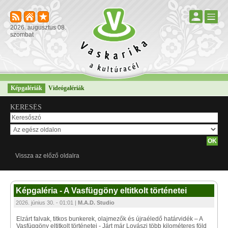
2026. augusztus 08.
szombat
Képgalériák
Videógalériák
KERESÉS
Vissza az előző oldalra
Képgaléria - A Vasfüggöny eltitkolt történetei
2026. június 30. - 01:01 |
M.A.D. Studio
Elzárt falvak, titkos bunkerek, olajmezők és újraéledő határvidék – A
Vasfüggöny eltitkolt történetei - Járt már Lovászi több kilométeres föld