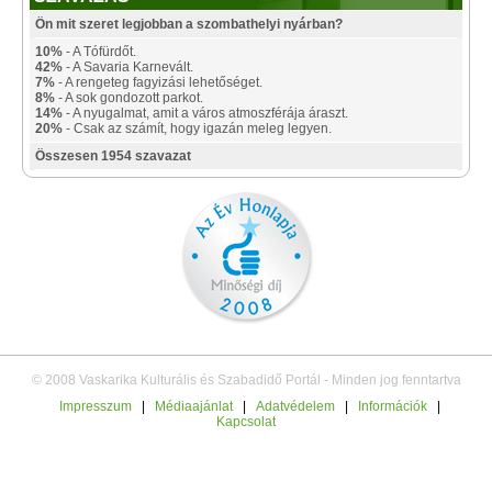
Ön mit szeret legjobban a szombathelyi nyárban?
10%
- A Tófürdőt.
42%
- A Savaria Karnevált.
7%
- A rengeteg fagyizási lehetőséget.
8%
- A sok gondozott parkot.
14%
- A nyugalmat, amit a város atmoszférája áraszt.
20%
- Csak az számít, hogy igazán meleg legyen.
Összesen 1954 szavazat
© 2008 Vaskarika Kulturális és Szabadidő Portál - Minden jog fenntartva
Impresszum
|
Médiaajánlat
|
Adatvédelem
|
Információk
|
Kapcsolat