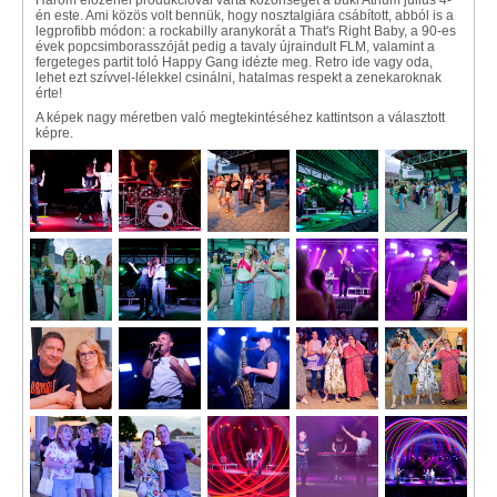
Három élőzenei produkcióval várta közönségét a büki Atrium július 4-
én este. Ami közös volt bennük, hogy nosztalgiára csábított, abból is a
legprofibb módon: a rockabilly aranykorát a That's Right Baby, a 90-es
évek popcsimborasszóját pedig a tavaly újraindult FLM, valamint a
fergeteges partit toló Happy Gang idézte meg. Retro ide vagy oda,
lehet ezt szívvel-lélekkel csinálni, hatalmas respekt a zenekaroknak
érte!
A képek nagy méretben való megtekintéséhez kattintson a választott
képre.