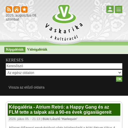
2026. augusztus 08.
szombat
Képgalériák
Videógalériák
KERESÉS
Vissza az előző oldalra
Képgaléria - Atrium Retró: a Happy Gang és az
FLM tette a talpak alá a 90-es évek gigaslágereit
2026. július 05. - 21:13 |
Büki László 'Harlequin'