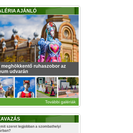
ALÉRIA AJÁNLÓ
 meghökkentő ruhaszobor az
eum udvarán
További galériák
ZAVAZÁS
mit szeret legjobban a szombathelyi
árban?