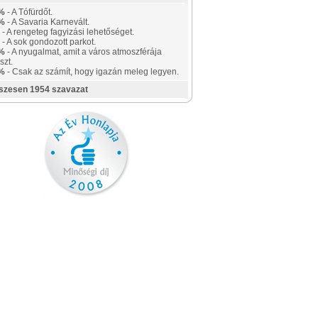
%
- A Tófürdőt.
%
- A Savaria Karnevált.
- A rengeteg fagyizási lehetőséget.
- A sok gondozott parkot.
%
- A nyugalmat, amit a város atmoszférája
szt.
%
- Csak az számít, hogy igazán meleg legyen.
szesen 1954 szavazat