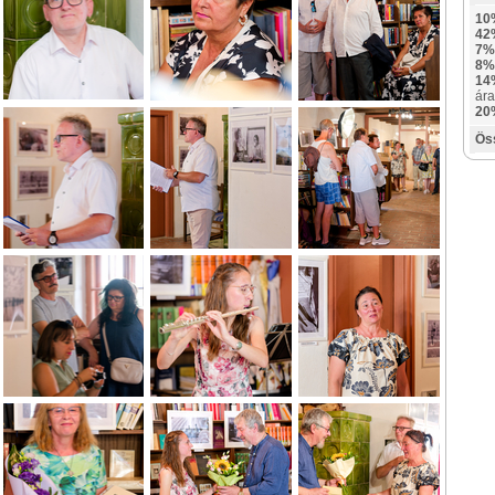
10
42
7%
8%
14
ára
20
Ös