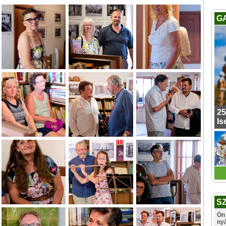
G
25
Is
S
Ön 
ny