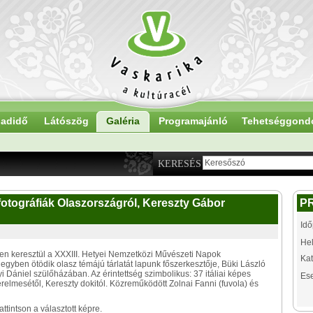
adidő
Látószög
Galéria
Programajánló
Tehetséggond
KERESÉS
i fotográfiák Olaszországról, Kereszty Gábor
P
Idő
Hel
en keresztül a XXXIII. Hetyei Nemzetközi Művészeti Napok
Kat
egyben ötödik olasz témájú tárlatát lapunk főszerkesztője, Büki László
i Dániel szülőházában. Az érintettség szimbolikus: 37 itáliai képes
Es
elmesétől, Kereszty dokitól. Közreműködött Zolnai Fanni (fuvola) és
tintson a választott képre.