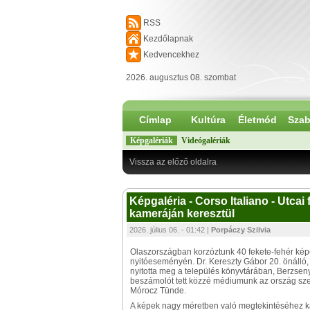
RSS
Kezdőlapnak
Kedvencekhez
2026. augusztus 08. szombat
Címlap
Kultúra
Életmód
Szab
Képgalériák
Videógalériák
Vissza az előző oldalra
Képgaléria - Corso Italiano - Utca
kameráján keresztül
2026. július 06. - 01:42 |
Porpáczy Szilvia
Olaszországban korzóztunk 40 fekete-fehér kép
nyitóeseményén. Dr. Kereszty Gábor 20. önálló, 
nyitotta meg a település könyvtárában, Berzseny
beszámolót tett közzé médiumunk az ország szer
Mórocz Tünde.
A képek nagy méretben való megtekintéséhez kat