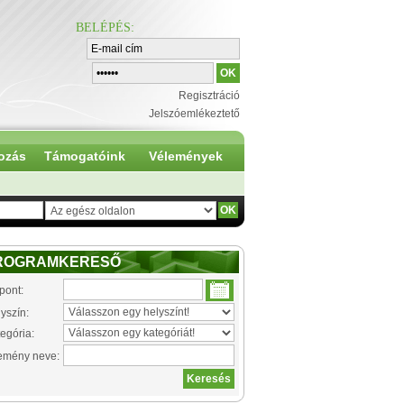
BELÉPÉS
:
Regisztráció
Jelszóemlékeztető
ozás
Támogatóink
Vélemények
ROGRAMKERESŐ
pont:
yszín:
egória:
emény neve: