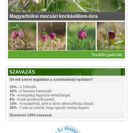
Magyarbüksi mocsári kockásliliom-túra
További galériák
SZAVAZÁS
Ön mit szeret legjobban a szombathelyi nyárban?
10%
- A Tófürdőt.
42%
- A Savaria Karnevált.
7%
- A rengeteg fagyizási lehetőséget.
8%
- A sok gondozott parkot.
14%
- A nyugalmat, amit a város atmoszférája áraszt.
20%
- Csak az számít, hogy igazán meleg legyen.
Összesen 1954 szavazat