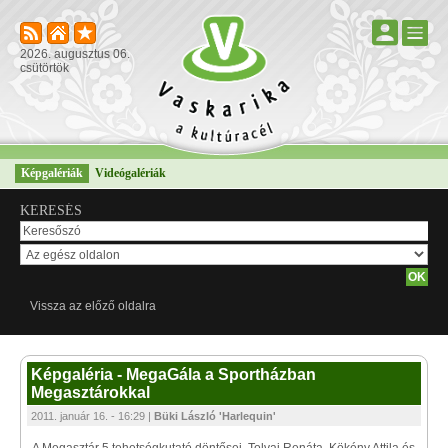
2026. augusztus 06.
csütörtök
Képgalériák
Videógalériák
KERESÉS
Vissza az előző oldalra
Képgaléria - MegaGála a Sportházban
Megasztárokkal
2011. január 16. - 16:29 |
Büki László 'Harlequin'