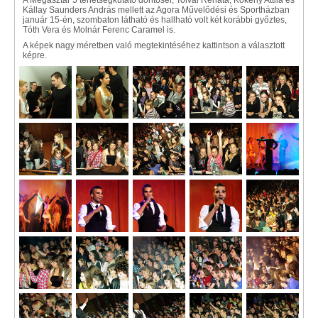
A Megasztár 5 tehetségkutató döntősei, Tolvai Renáta, Kökény Attila és
Kállay Saunders András mellett az Agora Művelődési és Sportházban
január 15-én, szombaton látható és hallható volt két korábbi győztes,
Tóth Vera és Molnár Ferenc Caramel is.
A képek nagy méretben való megtekintéséhez kattintson a választott
képre.