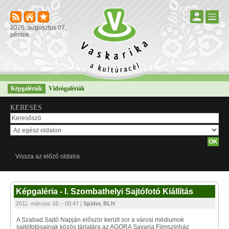
2026. augusztus 07.
péntek
Képgalériák
Videógalériák
KERESÉS
Vissza az előző oldalra
Képgaléria - I. Szombathelyi Sajtófotó Kiállítás
2011. március 16. - 00:47 |
Spider, BLH
A Szabad Sajtó Napján először került sor a városi médiumok
sajtófotósainak közös tárlatára az AGORA Savaria Filmszínház