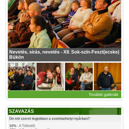
Nevetés, sírás, nevetés - XII. Sok-szín-Feszt(ecske)
Bükön
További galériák
SZAVAZÁS
Ön mit szeret legjobban a szombathelyi nyárban?
10%
- A Tófürdőt.