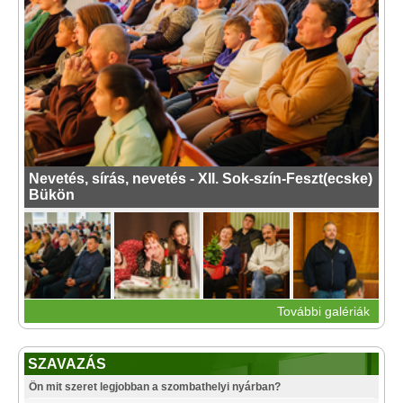
Nevetés, sírás, nevetés - XII. Sok-szín-Feszt(ecske)
Bükön
További galériák
SZAVAZÁS
Ön mit szeret legjobban a szombathelyi nyárban?