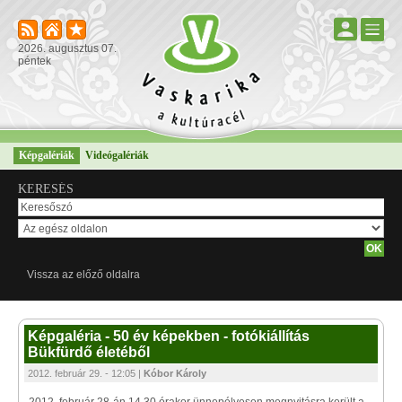
2026. augusztus 07.
péntek
Képgalériák
Videógalériák
KERESÉS
Vissza az előző oldalra
Képgaléria - 50 év képekben - fotókiállítás
Bükfürdő életéből
2012. február 29. - 12:05 |
Kóbor Károly