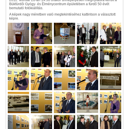
2012. február 28-án 14.30 órakor ünnepélyesen megnyitásra került a
Bükfürdői Gyógy- és Élménycentrum épületében a fürdő 50 évét
bemutató fotókiállítás.
A képek nagy méretben való megtekintéséhez kattintson a választott
képre.