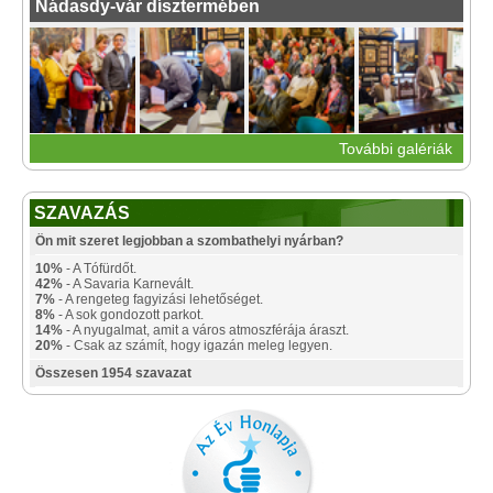
Nádasdy-vár dísztermében
További galériák
SZAVAZÁS
Ön mit szeret legjobban a szombathelyi nyárban?
10%
- A Tófürdőt.
42%
- A Savaria Karnevált.
7%
- A rengeteg fagyizási lehetőséget.
8%
- A sok gondozott parkot.
14%
- A nyugalmat, amit a város atmoszférája áraszt.
20%
- Csak az számít, hogy igazán meleg legyen.
Összesen 1954 szavazat