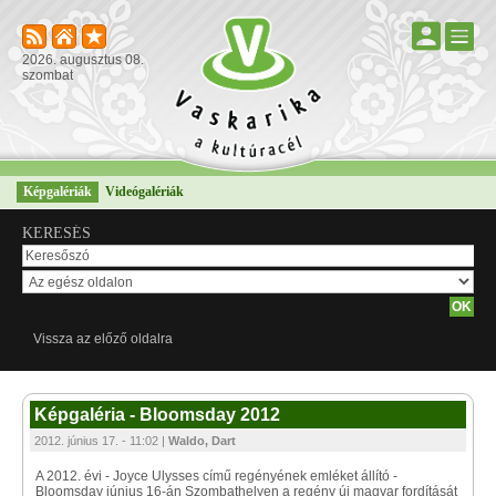
2026. augusztus 08.
szombat
Képgalériák
Videógalériák
KERESÉS
Vissza az előző oldalra
Képgaléria - Bloomsday 2012
2012. június 17. - 11:02 |
Waldo, Dart
A 2012. évi - Joyce Ulysses című regényének emléket állító -
Bloomsday június 16-án Szombathelyen a regény új magyar fordítását