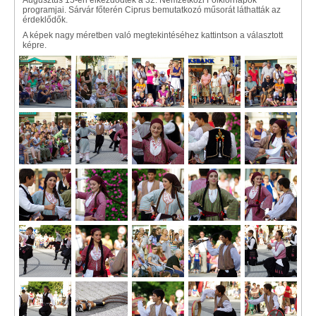
Augusztus 15-én elkezdődtek a 32. Nemzetközi Folklórnapok
programjai. Sárvár főterén Ciprus bemutatkozó műsorát láthatták az
érdeklődők.
A képek nagy méretben való megtekintéséhez kattintson a választott
képre.