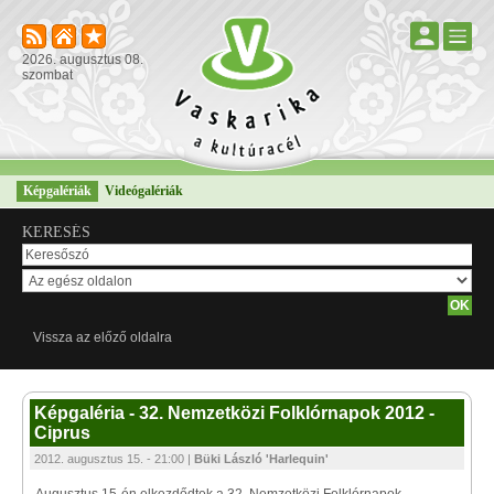
2026. augusztus 08.
szombat
Képgalériák
Videógalériák
KERESÉS
Vissza az előző oldalra
Képgaléria - 32. Nemzetközi Folklórnapok 2012 -
Ciprus
2012. augusztus 15. - 21:00 |
Büki László 'Harlequin'