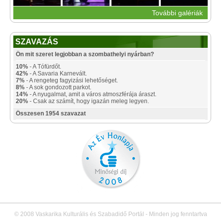
További galériák
SZAVAZÁS
Ön mit szeret legjobban a szombathelyi nyárban?
10%
- A Tófürdőt.
42%
- A Savaria Karnevált.
7%
- A rengeteg fagyizási lehetőséget.
8%
- A sok gondozott parkot.
14%
- A nyugalmat, amit a város atmoszférája áraszt.
20%
- Csak az számít, hogy igazán meleg legyen.
Összesen 1954 szavazat
© 2008 Vaskarika Kulturális és Szabadidő Portál - Minden jog fenntartva