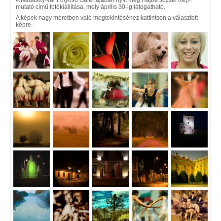
A Nádasdy-vár Folyosó Galériájában nyílt meg Hajba József Kép-
mutató című fotókiállítása, mely április 30-ig látogatható.
A képek nagy méretben való megtekintéséhez kattintson a választott
képre.