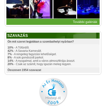
További galériák
SZAVAZÁS
Ön mit szeret legjobban a szombathelyi nyárban?
10%
- A Tófürdőt.
42%
- A Savaria Karnevált.
7%
- A rengeteg fagyizási lehetőséget.
8%
- A sok gondozott parkot.
14%
- A nyugalmat, amit a város atmoszférája áraszt.
20%
- Csak az számít, hogy igazán meleg legyen.
Összesen 1954 szavazat