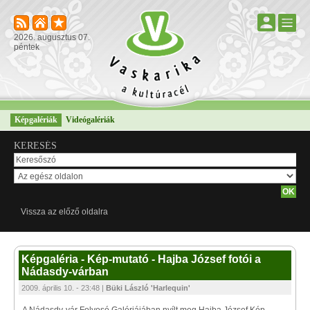
2026. augusztus 07.
péntek
Képgalériák
Videógalériák
KERESÉS
Vissza az előző oldalra
Képgaléria - Kép-mutató - Hajba József fotói a
Nádasdy-várban
2009. április 10. - 23:48 |
Büki László 'Harlequin'