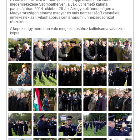
A Honvédelmi Minisztérium halottak napja alkalmából tartott
megemlékezése Szombathelyen, a Jáki úti temető katonai
parcellájában 2014. október 28-án. A kegyeleti ünnepségen a
Magyarországon elhunyt magyar és más nemzetiségű katonákra
emlékeztek az I. világháborús centenáriumi ünnepségsorozat
részeként.
A képek nagy méretben való megtekintéséhez kattintson a választott
képre.