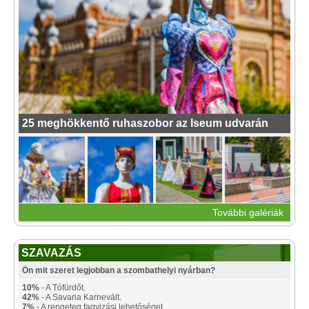
25 meghökkentő ruhaszobor az Iseum udvarán
További galériák
SZAVAZÁS
Ön mit szeret legjobban a szombathelyi nyárban?
10%
- A Tófürdőt.
42%
- A Savaria Karnevált.
7%
- A rengeteg fagyizási lehetőséget.