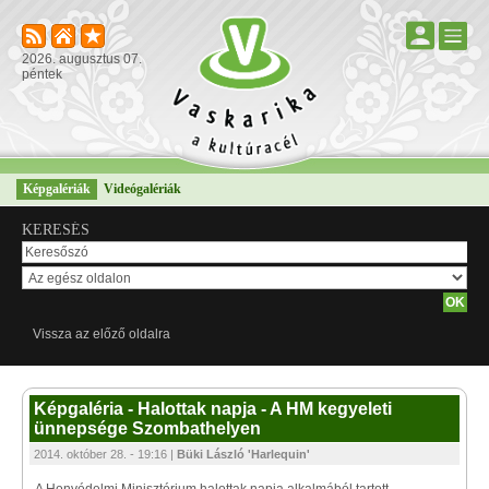
2026. augusztus 07.
péntek
Képgalériák
Videógalériák
KERESÉS
Vissza az előző oldalra
Képgaléria - Halottak napja - A HM kegyeleti
ünnepsége Szombathelyen
2014. október 28. - 19:16 |
Büki László 'Harlequin'