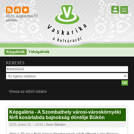
2026. augusztus 07.
péntek
Képgalériák
Videógalériák
KERESÉS
Vissza az előző oldalra
Képgaléria - A Szombathely városi-városkörnyéki
férfi kosárlabda bajnokság döntője Bükön
2015. június 01. - 10:55 |
Jene Sándor