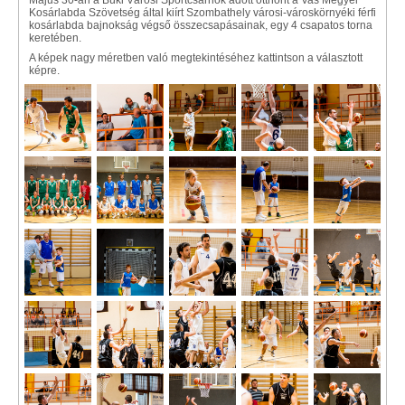
Május 30-án a Büki Városi Sportcsarnok adott otthont a Vas Megyei
Kosárlabda Szövetség által kiírt Szombathely városi-városkörnyéki férfi
kosárlabda bajnokság végső összecsapásainak, egy 4 csapatos torna
keretében.
A képek nagy méretben való megtekintéséhez kattintson a választott
képre.