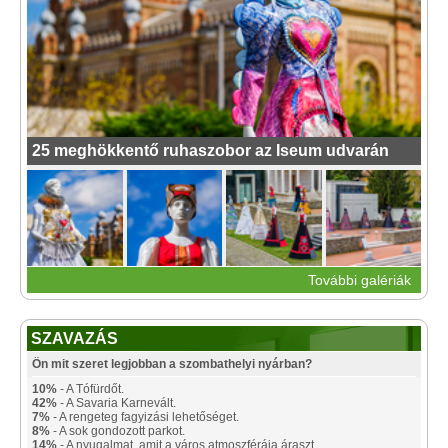
25 meghökkentő ruhaszobor az Iseum udvarán
További galériák
SZAVAZÁS
Ön mit szeret legjobban a szombathelyi nyárban?
10%
- A Tófürdőt.
42%
- A Savaria Karnevált.
7%
- A rengeteg fagyizási lehetőséget.
8%
- A sok gondozott parkot.
14%
- A nyugalmat, amit a város atmoszférája áraszt.