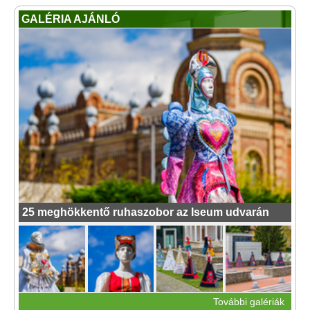
GALÉRIA AJÁNLÓ
25 meghökkentő ruhaszobor az Iseum udvarán
További galériák