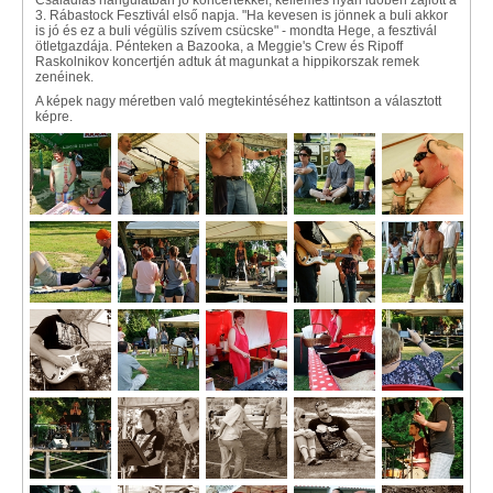
Családias hangulatban jó koncertekkel, kellemes nyári időben zajlott a
3. Rábastock Fesztivál első napja. "Ha kevesen is jönnek a buli akkor
is jó és ez a buli végülis szívem csücske" - mondta Hege, a fesztivál
ötletgazdája. Pénteken a Bazooka, a Meggie's Crew és Ripoff
Raskolnikov koncertjén adtuk át magunkat a hippikorszak remek
zenéinek.
A képek nagy méretben való megtekintéséhez kattintson a választott
képre.