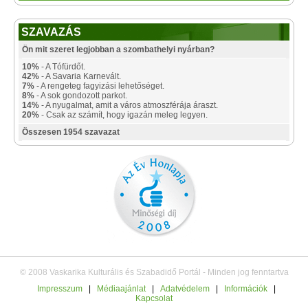
SZAVAZÁS
Ön mit szeret legjobban a szombathelyi nyárban?
10%
- A Tófürdőt.
42%
- A Savaria Karnevált.
7%
- A rengeteg fagyizási lehetőséget.
8%
- A sok gondozott parkot.
14%
- A nyugalmat, amit a város atmoszférája áraszt.
20%
- Csak az számít, hogy igazán meleg legyen.
Összesen 1954 szavazat
© 2008 Vaskarika Kulturális és Szabadidő Portál - Minden jog fenntartva
Impresszum
|
Médiaajánlat
|
Adatvédelem
|
Információk
|
Kapcsolat