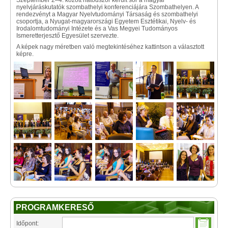
Szeptember 2–4. között hatodszor került sor a magyar
nyelvjáráskutatók szombathelyi konferenciájára Szombathelyen. A
rendezvényt a Magyar Nyelvtudományi Társaság és szombathelyi
csoportja, a Nyugat-magyarországi Egyetem Esztétikai, Nyelv- és
Irodalomtudományi Intézete és a Vas Megyei Tudományos
Ismeretterjesztő Egyesület szervezte.
A képek nagy méretben való megtekintéséhez kattintson a választott
képre.
PROGRAMKERESŐ
Időpont: