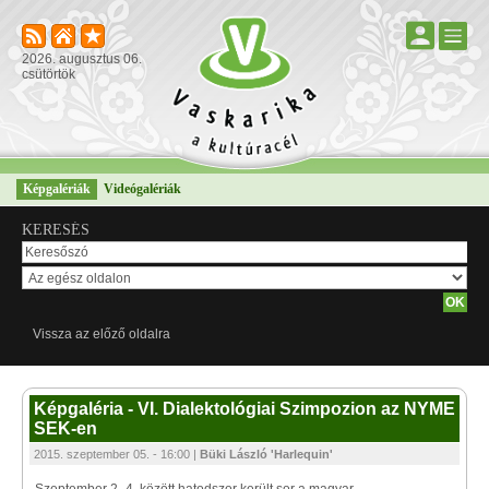
2026. augusztus 06.
csütörtök
Képgalériák
Videógalériák
KERESÉS
Vissza az előző oldalra
Képgaléria - VI. Dialektológiai Szimpozion az NYME
SEK-en
2015. szeptember 05. - 16:00 |
Büki László 'Harlequin'