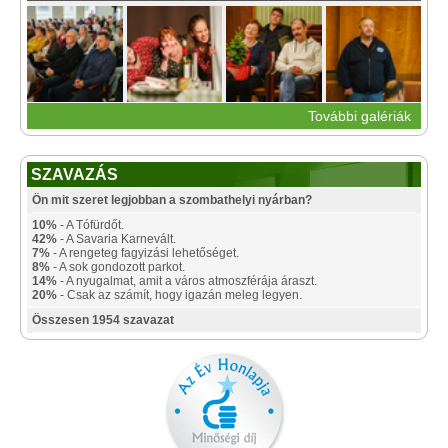
További galériák
SZAVAZÁS
Ön mit szeret legjobban a szombathelyi nyárban?
10%
- A Tófürdőt.
42%
- A Savaria Karnevált.
7%
- A rengeteg fagyizási lehetőséget.
8%
- A sok gondozott parkot.
14%
- A nyugalmat, amit a város atmoszférája áraszt.
20%
- Csak az számít, hogy igazán meleg legyen.
Összesen 1954 szavazat