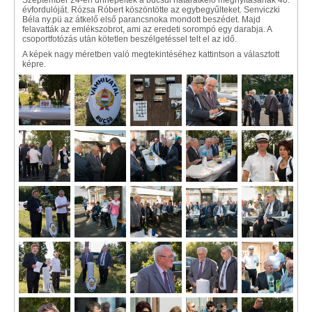
Szeptember 24-én ünnepelték a bucsui határátkelő megnyitásának 40.
évfordulóját. Rózsa Róbert köszöntötte az egybegyűlteket. Senviczki
Béla ny.pü az átkelő első parancsnoka mondott beszédet. Majd
felavatták az emlékszobrot, ami az eredeti sorompó egy darabja. A
csoportfotózás után kötetlen beszélgetéssel telt el az idő.
A képek nagy méretben való megtekintéséhez kattintson a választott
képre.