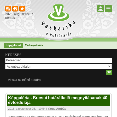
2026. augusztus 07.
péntek
Képgalériák
Videógalériák
KERESÉS
Vissza az előző oldalra
Képgaléria - Bucsui határátkelő megnyitásának 40.
évfordulója
2016. szeptember 25. - 10:54 |
Varga András