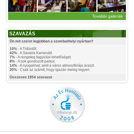
További galériák
SZAVAZÁS
Ön mit szeret legjobban a szombathelyi nyárban?
10%
- A Tófürdőt.
42%
- A Savaria Karnevált.
7%
- A rengeteg fagyizási lehetőséget.
8%
- A sok gondozott parkot.
14%
- A nyugalmat, amit a város atmoszférája áraszt.
20%
- Csak az számít, hogy igazán meleg legyen.
Összesen 1954 szavazat