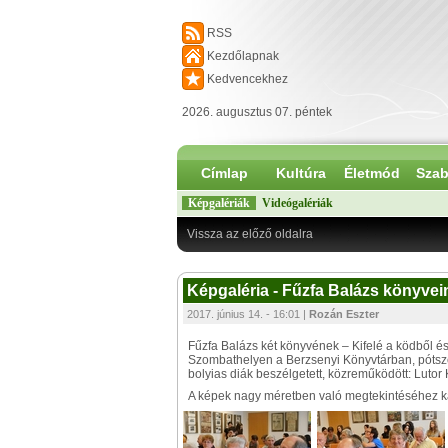
RSS
Kezdőlapnak
Kedvencekhez
2026. augusztus 07. péntek
Címlap
Kultúra
Életmód
Szab
Képgalériák
Videógalériák
Vissza az előző oldalra
Képgaléria - Fűzfa Balázs könyve
2017. június 14. - 16:01 |
Rozán Eszter
Fűzfa Balázs két könyvének – Kifelé a ködből é
Szombathelyen a Berzsenyi Könyvtárban, pótszéke
bolyias diák beszélgetett, közreműködött: Lutor 
A képek nagy méretben való megtekintéséhez kat