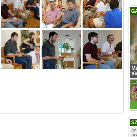
G
Ma
tú
S
Ön 
ny