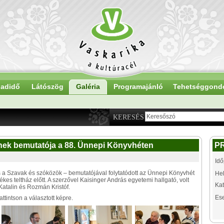
adidő
Látószög
Galéria
Programajánló
Tehetséggond
KERESÉS
inek bemutatója a 88. Ünnepi Könyvhéten
P
Idő
s a Szavak és szóközök – bemutatójával folytatódott az Ünnepi Könyvhét
Hel
s teltház előtt. A szerzővel Kaisinger András egyetemi hallgató, volt
Kat
Katalin és Rozmán Kristóf.
Es
tintson a választott képre.