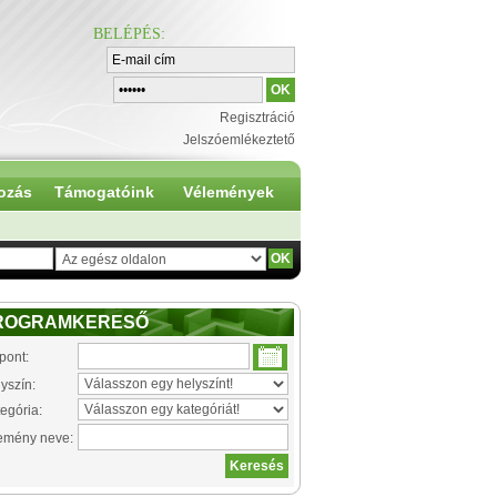
BELÉPÉS
:
Regisztráció
Jelszóemlékeztető
ozás
Támogatóink
Vélemények
ROGRAMKERESŐ
pont:
yszín:
egória:
emény neve: