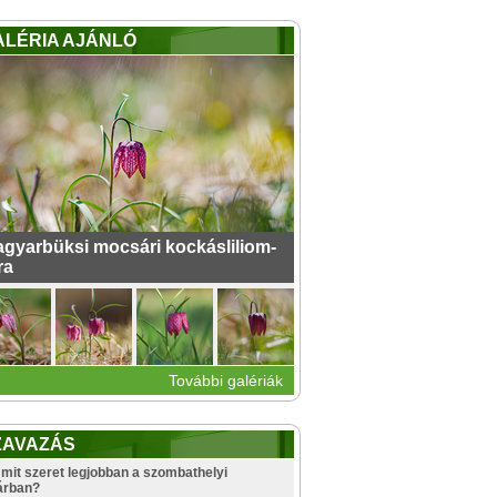
ALÉRIA AJÁNLÓ
gyarbüksi mocsári kockásliliom-
ra
További galériák
ZAVAZÁS
mit szeret legjobban a szombathelyi
árban?