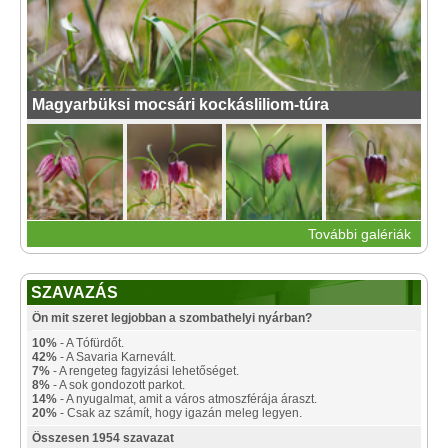
Magyarbüksi mocsári kockásliliom-túra
További galériák
SZAVAZÁS
Ön mit szeret legjobban a szombathelyi nyárban?
10%
- A Tófürdőt.
42%
- A Savaria Karnevált.
7%
- A rengeteg fagyizási lehetőséget.
8%
- A sok gondozott parkot.
14%
- A nyugalmat, amit a város atmoszférája áraszt.
20%
- Csak az számít, hogy igazán meleg legyen.
Összesen 1954 szavazat