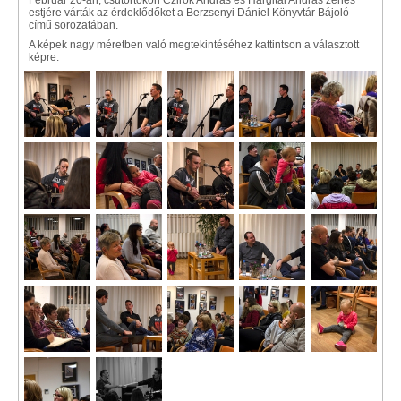
Február 20-án, csütörtökön Czirók András és Hargitai András zenés
estjére várták az érdeklődőket a Berzsenyi Dániel Könyvtár Bájoló
című sorozatában.
A képek nagy méretben való megtekintéséhez kattintson a választott
képre.