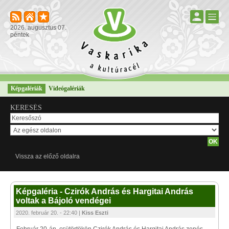
2026. augusztus 07.
péntek
Képgalériák
Videógalériák
KERESÉS
Vissza az előző oldalra
Képgaléria - Czirók András és Hargitai András
voltak a Bájoló vendégei
2020. február 20. - 22:40 |
Kiss Eszti