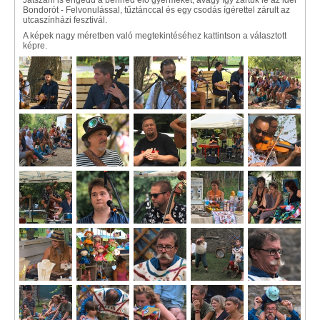
Játszani is engedd a benned élő gyermeket, avagy így zártuk le az idei
Bondorót - Felvonulással, tűztánccal és egy csodás ígérettel zárult az
utcaszínházi fesztivál.
A képek nagy méretben való megtekintéséhez kattintson a választott
képre.