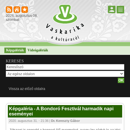
2026. augusztus 08.
szombat
Képgalériák
Videógalériák
KERESÉS
Vissza az előző oldalra
Képgaléria - A Bondoró Fesztivál harmadik napi
eseményei
2020. augusztus 31. - 21:36 |
Dr. Kereszty Gábor