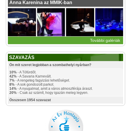
Anna Karenina az MMIK-ban
További galériák
SZAVAZÁS
Ön mit szeret legjobban a szombathelyi nyárban?
10%
- A Tófürdőt.
42%
- A Savaria Karnevált.
7%
- A rengeteg fagyizási lehetőséget.
8%
- A sok gondozott parkot.
14%
- A nyugalmat, amit a város atmoszférája áraszt.
20%
- Csak az számít, hogy igazán meleg legyen.
Összesen 1954 szavazat