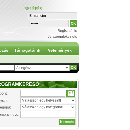
BELÉPÉS
:
Regisztráció
Jelszóemlékeztető
ozás
Támogatóink
Vélemények
ROGRAMKERESŐ
pont:
yszín:
egória:
emény neve: