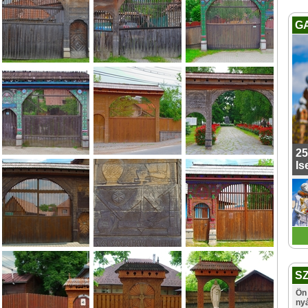
G
25
Is
S
Ön 
ny