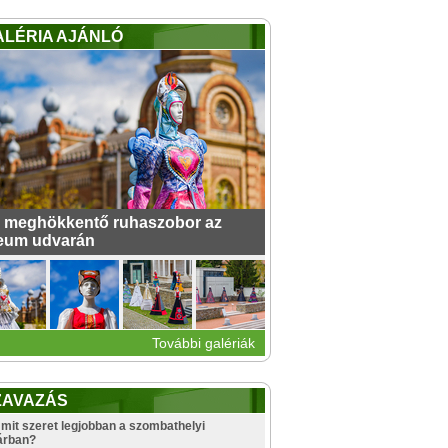
ALÉRIA AJÁNLÓ
 meghökkentő ruhaszobor az
eum udvarán
További galériák
ZAVAZÁS
mit szeret legjobban a szombathelyi
árban?