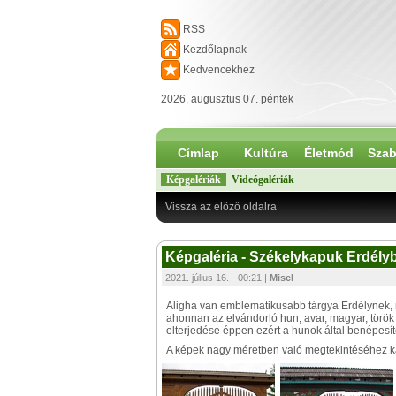
RSS
Kezdőlapnak
Kedvencekhez
2026. augusztus 07. péntek
Címlap
Kultúra
Életmód
Szab
Képgalériák
Videógalériák
Vissza az előző oldalra
Képgaléria - Székelykapuk Erdély
2021. július 16. - 00:21 |
Misel
Aligha van emblematikusabb tárgya Erdélynek, m
ahonnan az elvándorló hun, avar, magyar, török 
elterjedése éppen ezért a hunok által benépesít
A képek nagy méretben való megtekintéséhez kat