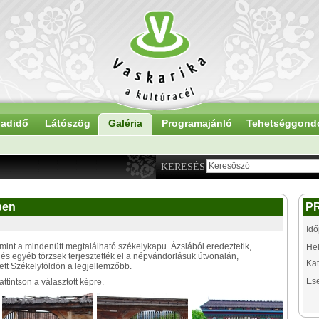
adidő
Látószög
Galéria
Programajánló
Tehetséggond
KERESÉS
ben
P
Idő
int a mindenütt megtalálható székelykapu. Ázsiából eredeztetik,
Hel
és egyéb törzsek terjesztették el a népvándorlásuk útvonalán,
Kat
ett Székelyföldön a legjellemzőbb.
Es
tintson a választott képre.