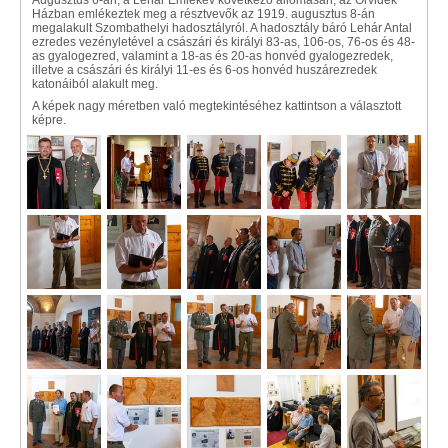
Augusztus 6-án, a Lehár Emlékév következő állomásán, az Őrvidék
Házban emlékeztek meg a résztvevők az 1919. augusztus 8-án
megalakult Szombathelyi hadosztályról. A hadosztály báró Lehár Antal
ezredes vezényletével a császári és királyi 83-as, 106-os, 76-os és 48-
as gyalogezred, valamint a 18-as és 20-as honvéd gyalogezredek,
illetve a császári és királyi 11-es és 6-os honvéd huszárezredek
katonáiból alakult meg.
A képek nagy méretben való megtekintéséhez kattintson a választott
képre.