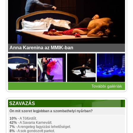
Anna Karenina az MMIK-ban
További galériák
SZAVAZÁS
Ön mit szeret legjobban a szombathelyi nyárban?
10%
- A Tófürdőt.
42%
- A Savaria Karnevált.
7%
- A rengeteg fagyizási lehetőséget.
8%
- A sok gondozott parkot.