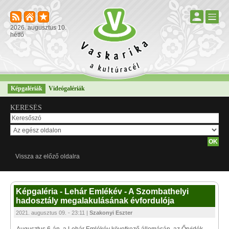
2026. augusztus 10.
hétfő
Képgalériák
Videógalériák
KERESÉS
Vissza az előző oldalra
Képgaléria - Lehár Emlékév - A Szombathelyi
hadosztály megalakulásának évfordulója
2021. augusztus 09. - 23:11 |
Szakonyi Eszter