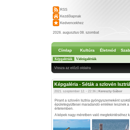
RSS
Kezdőlapnak
Kedvencekhez
2026. augusztus 08. szombat
Címlap
Kultúra
Életmód
Szab
Képgalériák
Videógalériák
Vissza az előző oldalra
Képgaléria - Séták a szlovén Isztri
2021. szeptember 12. - 22:36 |
Kereszty Gábor
Pirant a szlovén Isztria gyöngyszemeként szoktá
épületegyüttesei maradandó emlékei lesznek a l
értelemben.
A képek nagy méretben való megtekintéséhez kat