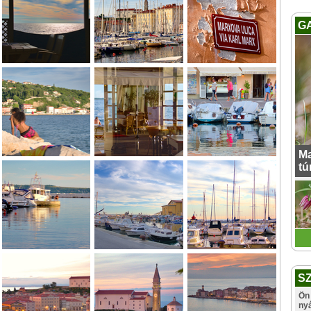
G
Ma
tú
S
Ön 
ny