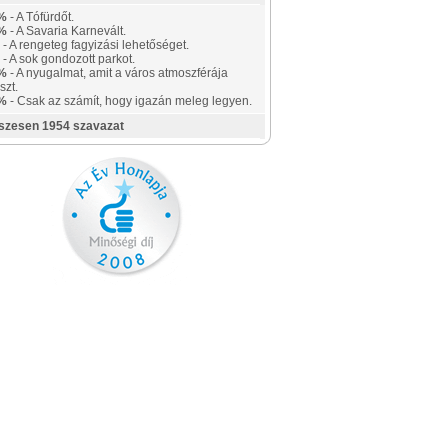
%
- A Tófürdőt.
%
- A Savaria Karnevált.
- A rengeteg fagyizási lehetőséget.
- A sok gondozott parkot.
%
- A nyugalmat, amit a város atmoszférája
szt.
%
- Csak az számít, hogy igazán meleg legyen.
szesen 1954 szavazat