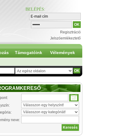
BELÉPÉS
:
Regisztráció
Jelszóemlékeztető
ozás
Támogatóink
Vélemények
ROGRAMKERESŐ
pont:
yszín:
egória:
emény neve: