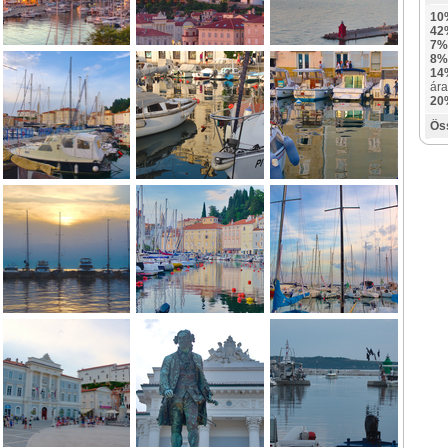
10
42
7%
8%
14
ára
20
Ös