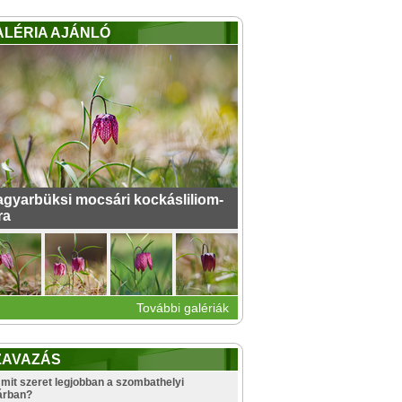
ALÉRIA AJÁNLÓ
gyarbüksi mocsári kockásliliom-
ra
További galériák
ZAVAZÁS
mit szeret legjobban a szombathelyi
árban?