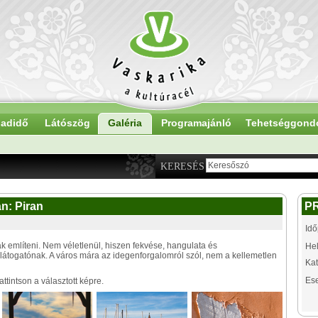
adidő
Látószög
Galéria
Programajánló
Tehetséggond
KERESÉS
án: Piran
P
Idő
k említeni. Nem véletlenül, hiszen fekvése, hangulata és
Hel
átogatónak. A város mára az idegenforgalomról szól, nem a kellemetlen
Kat
Es
tintson a választott képre.