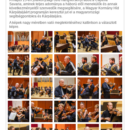
A május 15-én jótékonysági célú hangversenyt adott a Capella
Savaria, aminek teljes adománya a háború elől menekülők és annak
következményeitől szenvedők megsegítésére, a Magyar Kormány Híd
Kárpátaljáért programján keresztül jut el a magyarországi
segítségpontokra és Kárpátaljára.
A képek nagy méretben való megtekintéséhez kattintson a választott
képre.