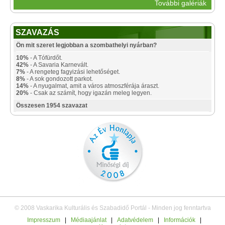
További galériák
SZAVAZÁS
Ön mit szeret legjobban a szombathelyi nyárban?
10%
- A Tófürdőt.
42%
- A Savaria Karnevált.
7%
- A rengeteg fagyizási lehetőséget.
8%
- A sok gondozott parkot.
14%
- A nyugalmat, amit a város atmoszférája áraszt.
20%
- Csak az számít, hogy igazán meleg legyen.
Összesen 1954 szavazat
© 2008 Vaskarika Kulturális és Szabadidő Portál - Minden jog fenntartva
Impresszum
|
Médiaajánlat
|
Adatvédelem
|
Információk
|