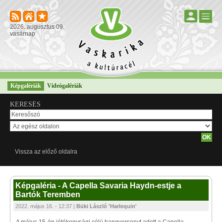
2026. augusztus 09.
vasárnap
Képgalériák
Videógalériák
KERESÉS
Vissza az előző oldalra
Képgaléria - A Capella Savaria Haydn-estje a
Bartók Teremben
2022. május 16. - 12:37 |
Büki László 'Harlequin'