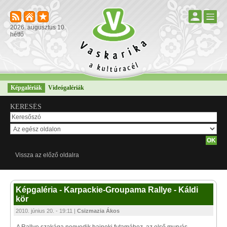
2026. augusztus 10.
hétfő
Képgalériák
Videógalériák
KERESÉS
Vissza az előző oldalra
Képgaléria - Karpackie-Groupama Rallye - Káldi
kör
2010. június 20. - 19:11 |
Csizmazia Ákos