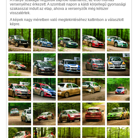
A Rallye szakága negyedik bajnoki futamához, az első murvás
versenyéhez érkezett. A szombati napon a káldi körjellegű gyorsasági
szakasszal indult az etap, ahova a versenyzők még kétszer
visszatértek.
A képek nagy méretben való megtekintéséhez kattintson a választott
képre.