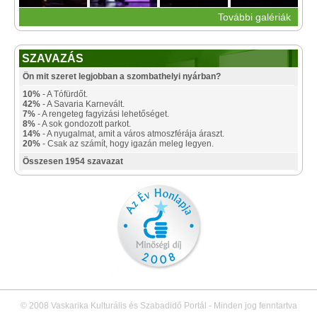
További galériák
SZAVAZÁS
Ön mit szeret legjobban a szombathelyi nyárban?
10%
- A Tófürdőt.
42%
- A Savaria Karnevált.
7%
- A rengeteg fagyizási lehetőséget.
8%
- A sok gondozott parkot.
14%
- A nyugalmat, amit a város atmoszférája áraszt.
20%
- Csak az számít, hogy igazán meleg legyen.
Összesen 1954 szavazat
© 2008 Vaskarika Kulturális és Szabadidő Portál - Minden jog fenntartva