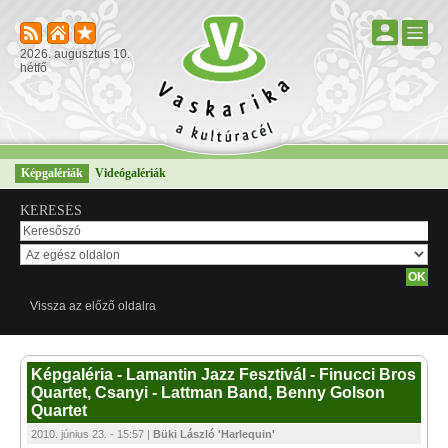
2026. augusztus 10.
hétfő
Képgalériák
Videógalériák
KERESÉS
Vissza az előző oldalra
Képgaléria - Lamantin Jazz Fesztivál - Finucci Bros
Quartet, Csanyi - Lattman Band, Benny Golson
Quartet
2010. június 23. - 15:57 |
Büki László 'Harlequin'