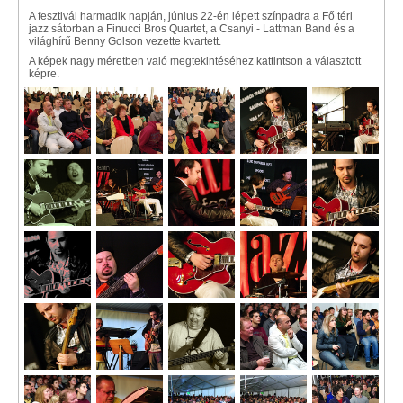
A fesztivál harmadik napján, június 22-én lépett színpadra a Fő téri
jazz sátorban a Finucci Bros Quartet, a Csanyi - Lattman Band és a
világhírű Benny Golson vezette kvartett.
A képek nagy méretben való megtekintéséhez kattintson a választott
képre.