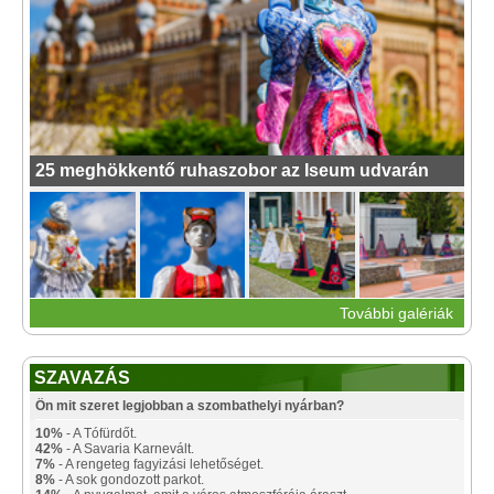
25 meghökkentő ruhaszobor az Iseum udvarán
További galériák
SZAVAZÁS
Ön mit szeret legjobban a szombathelyi nyárban?
10%
- A Tófürdőt.
42%
- A Savaria Karnevált.
7%
- A rengeteg fagyizási lehetőséget.
8%
- A sok gondozott parkot.