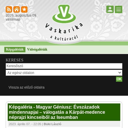
2026. augusztus 09.
vasárnap
Képgalériák
Videógalériák
KERESÉS
Vissza az előző oldalra
Képgaléria - Magyar Géniusz: Évszázadok
mindennapjai – válogatás a Kárpát-medence
néprajzi kincseiből az Iseumban
2023. április 07. - 22:05 |
Büki László