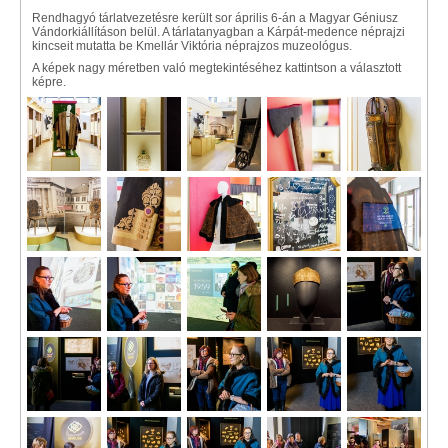
Rendhagyó tárlatvezetésre került sor április 6-án a Magyar Géniusz
Vándorkiállításon belül. A tárlatanyagban a Kárpát-medence néprajzi
kincseit mutatta be Kmellár Viktória néprajzos muzeológus.
A képek nagy méretben való megtekintéséhez kattintson a választott
képre.