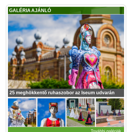
GALÉRIA AJÁNLÓ
25 meghökkentő ruhaszobor az Iseum udvarán
További galériák