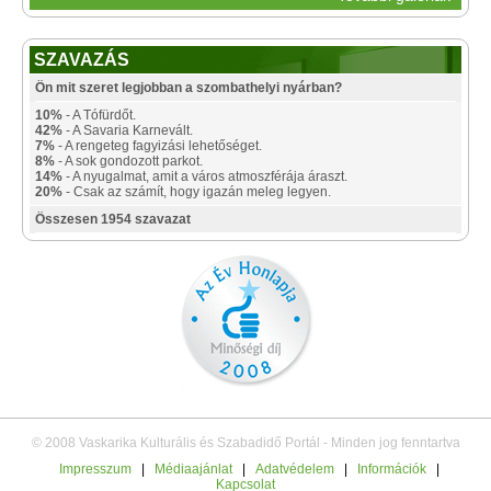
SZAVAZÁS
Ön mit szeret legjobban a szombathelyi nyárban?
10%
- A Tófürdőt.
42%
- A Savaria Karnevált.
7%
- A rengeteg fagyizási lehetőséget.
8%
- A sok gondozott parkot.
14%
- A nyugalmat, amit a város atmoszférája áraszt.
20%
- Csak az számít, hogy igazán meleg legyen.
Összesen 1954 szavazat
© 2008 Vaskarika Kulturális és Szabadidő Portál - Minden jog fenntartva
Impresszum
|
Médiaajánlat
|
Adatvédelem
|
Információk
|
Kapcsolat