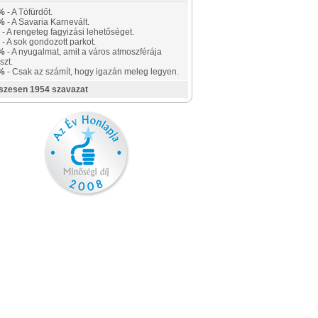
%
- A Tófürdőt.
%
- A Savaria Karnevált.
- A rengeteg fagyizási lehetőséget.
- A sok gondozott parkot.
%
- A nyugalmat, amit a város atmoszférája
szt.
%
- Csak az számít, hogy igazán meleg legyen.
szesen 1954 szavazat