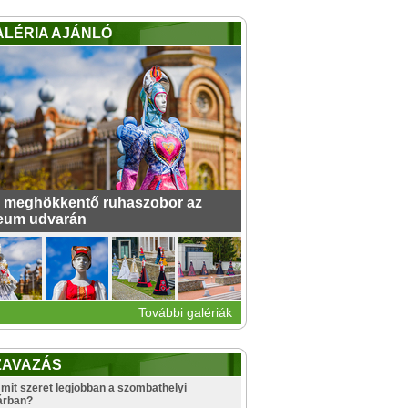
ALÉRIA AJÁNLÓ
 meghökkentő ruhaszobor az
eum udvarán
További galériák
ZAVAZÁS
mit szeret legjobban a szombathelyi
árban?