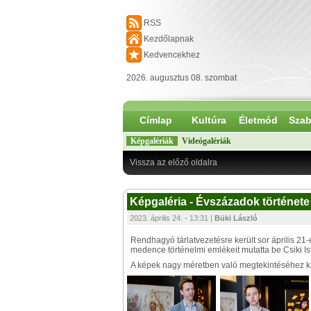
RSS
Kezdőlapnak
Kedvencekhez
2026. augusztus 08. szombat
Címlap
Kultúra
Életmód
Szab
Képgalériák
Videógalériák
Vissza az előző oldalra
Képgaléria - Évszázadok története
2023. április 24. - 13:31 |
Büki László
Rendhagyó tárlatvezetésre került sor április 21
medence történelmi emlékeit mutatta be Csiki Is
A képek nagy méretben való megtekintéséhez kat