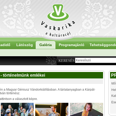
adidő
Látószög
Galéria
Programajánló
Tehetséggond
KERESÉS
 - történelmünk emlékei
P
Idő
-én a Magyar Géniusz Vándorkiállításban. A tárlatanyagban a Kárpát-
Hel
tván történész.
Kat
tintson a választott képre.
Es