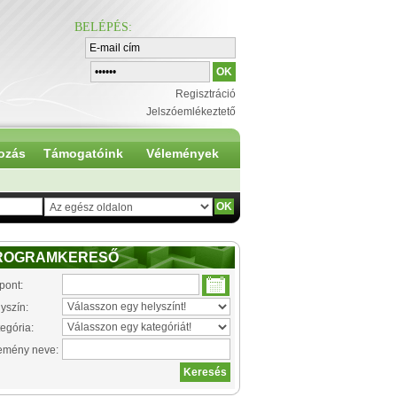
BELÉPÉS
:
Regisztráció
Jelszóemlékeztető
ozás
Támogatóink
Vélemények
ROGRAMKERESŐ
pont:
yszín:
egória:
emény neve: