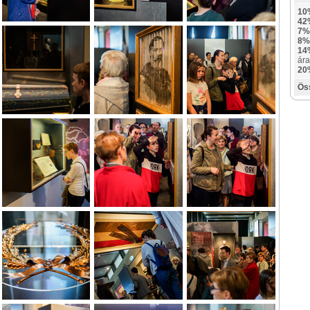
10
42
7%
8%
14
ára
20
Ös