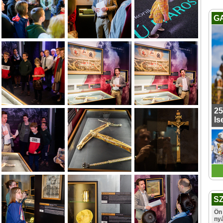
G
25
Is
S
Ön 
ny