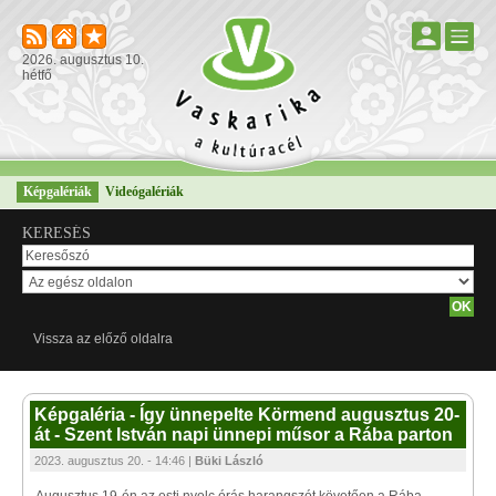
2026. augusztus 10.
hétfő
Képgalériák
Videógalériák
KERESÉS
Vissza az előző oldalra
Képgaléria - Így ünnepelte Körmend augusztus 20-
át - Szent István napi ünnepi műsor a Rába parton
2023. augusztus 20. - 14:46 |
Büki László