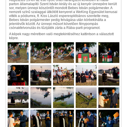
Augusztus 19-én az esti nyolc órás harangszót követően a Rába-
parton államalapító Szent István király és az új kenyér ünnepére került
sor, melyen ünnepi köszöntőt mondott Bebes István polgármester. A
nemzeti színű szalaggal átkötött kenyeret a WeKing Egyesület kenusai
vitték a pódiumra, ft. Kiss László esperesplébános szentelte meg,
Bebes István polgármester pedig felvágása után körbekínálta a
jelenlévők között. Az ünnepi műsort követően fénypompás
csónakfelvonulás és tűzijáték zárta a Rába-parti programot.
A képek nagy méretben való megtekintéséhez kattintson a választott
képre.