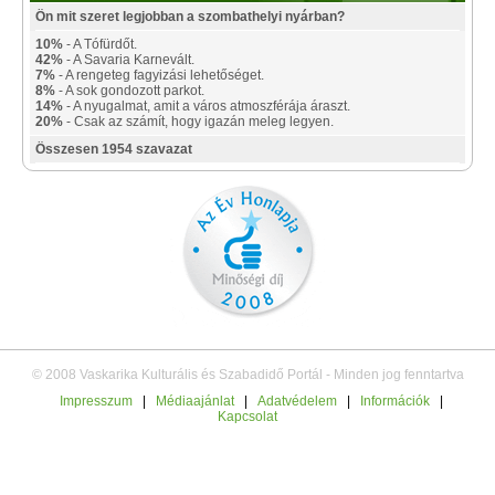
Ön mit szeret legjobban a szombathelyi nyárban?
10%
- A Tófürdőt.
42%
- A Savaria Karnevált.
7%
- A rengeteg fagyizási lehetőséget.
8%
- A sok gondozott parkot.
14%
- A nyugalmat, amit a város atmoszférája áraszt.
20%
- Csak az számít, hogy igazán meleg legyen.
Összesen 1954 szavazat
© 2008 Vaskarika Kulturális és Szabadidő Portál - Minden jog fenntartva
Impresszum
|
Médiaajánlat
|
Adatvédelem
|
Információk
|
Kapcsolat