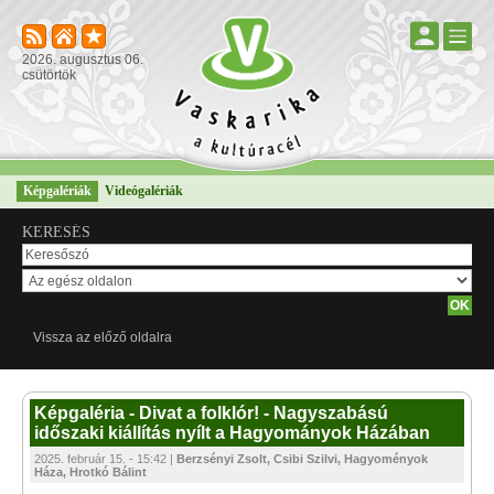
2026. augusztus 06.
csütörtök
Képgalériák
Videógalériák
KERESÉS
Vissza az előző oldalra
Képgaléria - Divat a folklór! - Nagyszabású
időszaki kiállítás nyílt a Hagyományok Házában
2025. február 15. - 15:42 |
Berzsényi Zsolt, Csibi Szilvi, Hagyoményok
Háza, Hrotkó Bálint