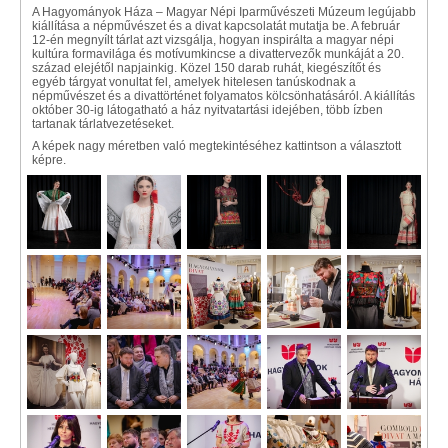
A Hagyományok Háza – Magyar Népi Iparművészeti Múzeum legújabb
kiállítása a népművészet és a divat kapcsolatát mutatja be. A február
12-én megnyílt tárlat azt vizsgálja, hogyan inspirálta a magyar népi
kultúra formavilága és motívumkincse a divattervezők munkáját a 20.
század elejétől napjainkig. Közel 150 darab ruhát, kiegészítőt és
egyéb tárgyat vonultat fel, amelyek hitelesen tanúskodnak a
népművészet és a divattörténet folyamatos kölcsönhatásáról. A kiállítás
október 30-ig látogatható a ház nyitvatartási idejében, több ízben
tartanak tárlatvezetéseket.
A képek nagy méretben való megtekintéséhez kattintson a választott
képre.