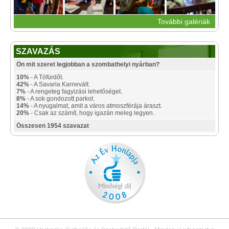
További galériák
SZAVAZÁS
Ön mit szeret legjobban a szombathelyi nyárban?
10%
- A Tófürdőt.
42%
- A Savaria Karnevált.
7%
- A rengeteg fagyizási lehetőséget.
8%
- A sok gondozott parkot.
14%
- A nyugalmat, amit a város atmoszférája áraszt.
20%
- Csak az számít, hogy igazán meleg legyen.
Összesen 1954 szavazat