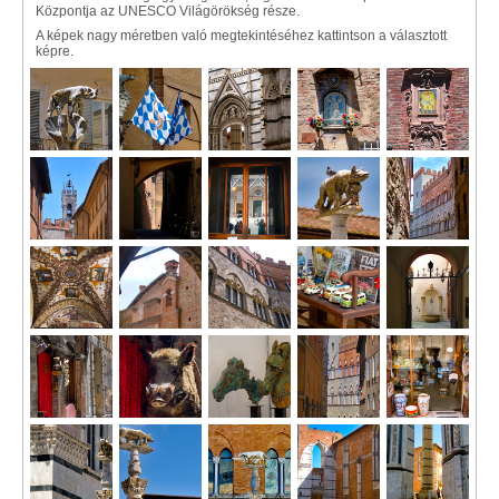
Központja az UNESCO Világörökség része.
A képek nagy méretben való megtekintéséhez kattintson a választott
képre.