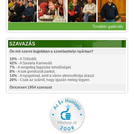
További galériák
SZAVAZÁS
Ön mit szeret legjobban a szombathelyi nyárban?
10%
- A Tófürdőt.
42%
- A Savaria Karnevált.
7%
- A rengeteg fagyizási lehetőséget.
8%
- A sok gondozott parkot.
14%
- A nyugalmat, amit a város atmoszférája áraszt.
20%
- Csak az számít, hogy igazán meleg legyen.
Összesen 1954 szavazat