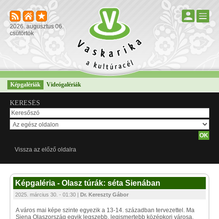
2026. augusztus 06.
csütörtök
Képgalériák
Videógalériák
KERESÉS
Vissza az előző oldalra
Képgaléria - Olasz túrák: séta Sienában
2025. március 30. - 01:30 |
Dr. Kereszty Gábor
A város mai képe szinte egyezik a 13-14. században tervezettel. Ma
Siena Olaszország egyik legszebb, legismertebb középkori városa.