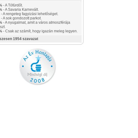
%
- A Tófürdőt.
%
- A Savaria Karnevált.
- A rengeteg fagyizási lehetőséget.
- A sok gondozott parkot.
%
- A nyugalmat, amit a város atmoszférája
szt.
%
- Csak az számít, hogy igazán meleg legyen.
szesen 1954 szavazat