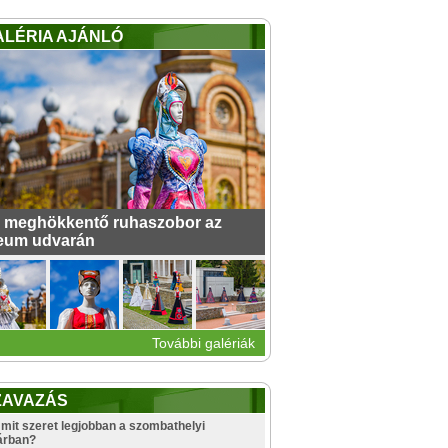
ALÉRIA AJÁNLÓ
 meghökkentő ruhaszobor az
eum udvarán
További galériák
ZAVAZÁS
mit szeret legjobban a szombathelyi
árban?