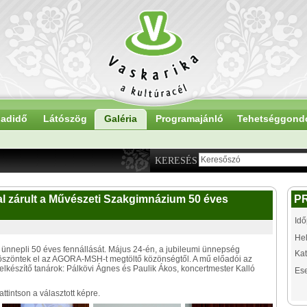
adidő
Látószög
Galéria
Programajánló
Tehetséggond
KERESÉS
al zárult a Művészeti Szakgimnázium 50 éves
P
Idő
Hel
nnepli 50 éves fennállását. Május 24-én, a jubileumi ünnepség
Kat
öszöntek el az AGORA-MSH-t megtöltő közönségtől. A mű előadói az
 Felkészítő tanárok: Pálkövi Ágnes és Paulik Ákos, koncertmester Kalló
Es
tintson a választott képre.