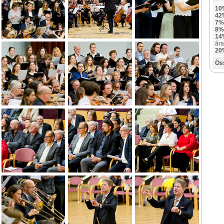
10
42
7%
8%
14
ára
20
Ös