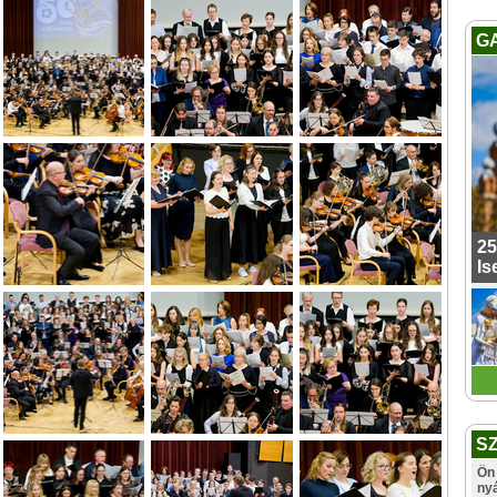
G
25
Is
S
Ön 
ny