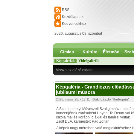
RSS
Kezdőlapnak
Kedvencekhez
2026. augusztus 08. szombat
Címlap
Kultúra
Életmód
Szab
Képgalériák
Videógalériák
Vissza az előző oldalra
Képgaléria - Grandiózus előadáss
jubileumi műsora
2025. május 25. - 17:11 |
Büki László 'Harlequin'
A Szombathelyi Művészeti Szakgimnázium idén ü
koncertjének zárásaként Haydn: Te Deum-val k
iskola mai és korábbi diákjai és tanárai voltak.
Zsolt DLA, karmester: Pad Zoltán.
A képek nagy méretben való megtekintéséhez kat