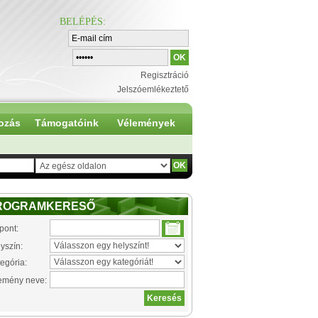
BELÉPÉS
:
Regisztráció
Jelszóemlékeztető
ozás
Támogatóink
Vélemények
ROGRAMKERESŐ
pont:
yszín:
egória:
emény neve: