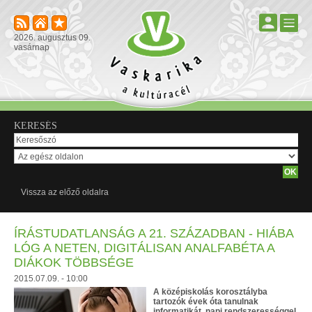
2026. augusztus 09.
vasárnap
KERESÉS
Vissza az előző oldalra
ÍRÁSTUDATLANSÁG A 21. SZÁZADBAN - HIÁBA
LÓG A NETEN, DIGITÁLISAN ANALFABÉTA A
DIÁKOK TÖBBSÉGE
2015.07.09. - 10:00
A középiskolás korosztályba
tartozók évek óta tanulnak
informatikát, napi rendszerességgel