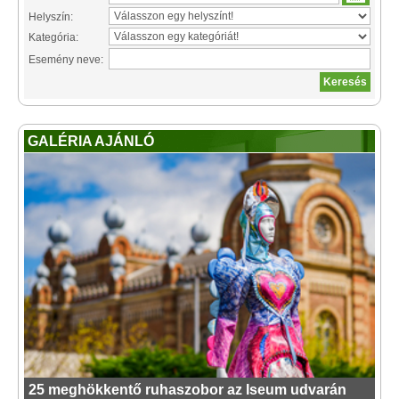
Helyszín:
Kategória:
Esemény neve:
GALÉRIA AJÁNLÓ
25 meghökkentő ruhaszobor az Iseum udvarán