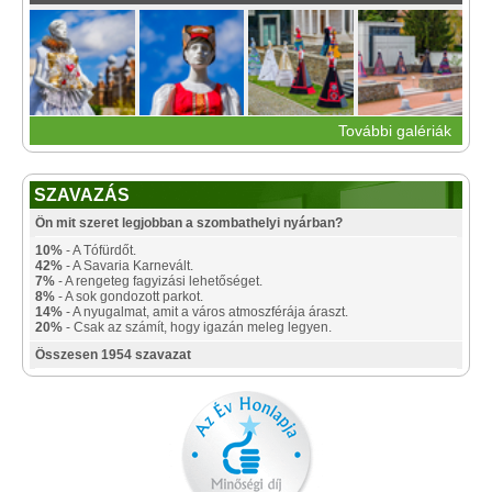
További galériák
SZAVAZÁS
Ön mit szeret legjobban a szombathelyi nyárban?
10%
- A Tófürdőt.
42%
- A Savaria Karnevált.
7%
- A rengeteg fagyizási lehetőséget.
8%
- A sok gondozott parkot.
14%
- A nyugalmat, amit a város atmoszférája áraszt.
20%
- Csak az számít, hogy igazán meleg legyen.
Összesen 1954 szavazat