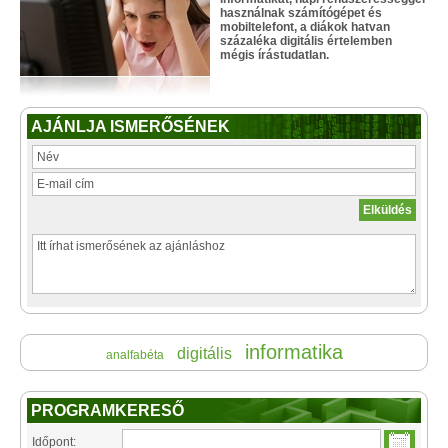
használnak számítógépet és
mobiltelefont, a diákok hatvan
százaléka digitális értelemben
mégis írástudatlan.
AJÁNLJA ISMERŐSÉNEK
informatika
digitális
analfabéta
PROGRAMKERESŐ
Időpont: