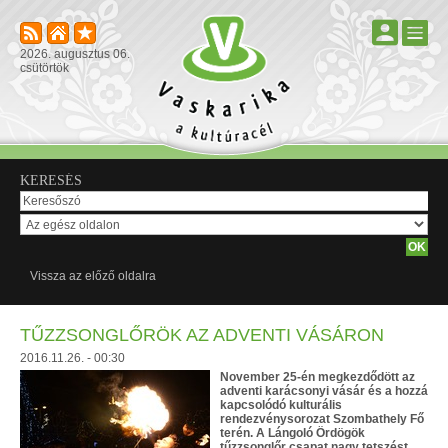
2026. augusztus 06.
csütörtök
KERESÉS
Vissza az előző oldalra
TŰZZSONGLŐRÖK AZ ADVENTI VÁSÁRON
2016.11.26. - 00:30
November 25-én megkezdődött az
adventi karácsonyi vásár és a hozzá
kapcsolódó kulturális
rendezvénysorozat Szombathely Fő
terén. A Lángoló Ördögök
tűzzsonglőr csapat nagy tetszést