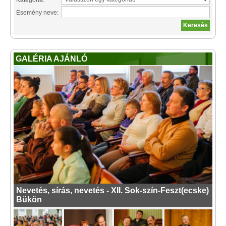
Kategória:
Esemény neve:
GALÉRIA AJÁNLÓ
Nevetés, sírás, nevetés - XII. Sok-szín-Feszt(ecske)
Bükön