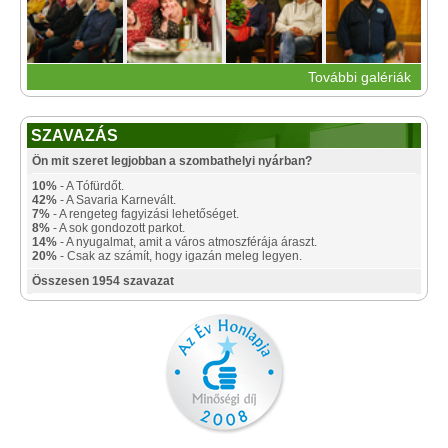
További galériák
SZAVAZÁS
Ön mit szeret legjobban a szombathelyi nyárban?
10%
- A Tófürdőt.
42%
- A Savaria Karnevált.
7%
- A rengeteg fagyizási lehetőséget.
8%
- A sok gondozott parkot.
14%
- A nyugalmat, amit a város atmoszférája áraszt.
20%
- Csak az számít, hogy igazán meleg legyen.
Összesen 1954 szavazat