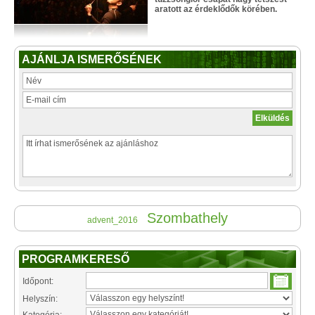
aratott az érdeklődők körében.
AJÁNLJA ISMERŐSÉNEK
Szombathely
advent_2016
PROGRAMKERESŐ
Időpont:
Helyszín: