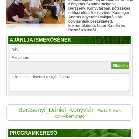
Könyvhét Szombathelyen a
Berzsenyi Könyvtárban, pótszékes
teltház előtt. A szerzővel Kaisinger
András egyetemi hallgató, volt
bolyias diák beszélgetett,
közreműködött: Lutor Katalin és
Rozmán Kristóf.
AJÁNLJA ISMERŐSÉNEK
Berzsenyi_Dániel_Könyvtár
Fűzfa_Balázs
könyvbemutató
PROGRAMKERESŐ