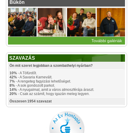
Bükön
További galériák
SZAVAZÁS
Ön mit szeret legjobban a szombathelyi nyárban?
10%
- A Tófürdőt.
42%
- A Savaria Karnevált.
7%
- A rengeteg fagyizási lehetőséget.
8%
- A sok gondozott parkot.
14%
- A nyugalmat, amit a város atmoszférája áraszt.
20%
- Csak az számít, hogy igazán meleg legyen.
Összesen 1954 szavazat