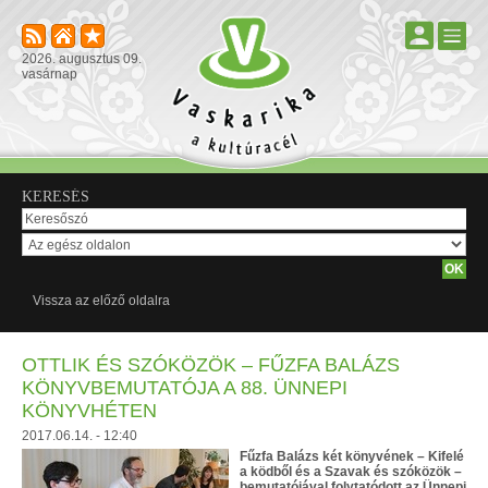
2026. augusztus 09.
vasárnap
KERESÉS
Vissza az előző oldalra
OTTLIK ÉS SZÓKÖZÖK – FŰZFA BALÁZS
KÖNYVBEMUTATÓJA A 88. ÜNNEPI
KÖNYVHÉTEN
2017.06.14. - 12:40
Fűzfa Balázs két könyvének – Kifelé
a ködből és a Szavak és szóközök –
bemutatójával folytatódott az Ünnepi