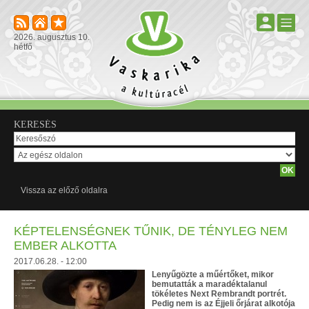
2026. augusztus 10.
hétfő
KERESÉS
Vissza az előző oldalra
KÉPTELENSÉGNEK TŰNIK, DE TÉNYLEG NEM
EMBER ALKOTTA
2017.06.28. - 12:00
Lenyűgözte a műértőket, mikor
bemutatták a maradéktalanul
tökéletes Next Rembrandt portrét.
Pedig nem is az Éjjeli őrjárat alkotója