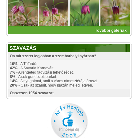
További galériák
SZAVAZÁS
Ön mit szeret legjobban a szombathelyi nyárban?
10%
- A Tófürdőt.
42%
- A Savaria Karnevált.
7%
- A rengeteg fagyizási lehetőséget.
8%
- A sok gondozott parkot.
14%
- A nyugalmat, amit a város atmoszférája áraszt.
20%
- Csak az számít, hogy igazán meleg legyen.
Összesen 1954 szavazat