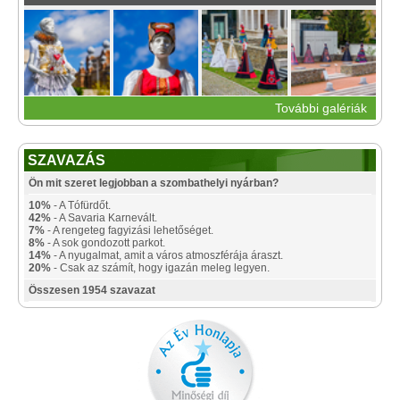
További galériák
SZAVAZÁS
Ön mit szeret legjobban a szombathelyi nyárban?
10%
- A Tófürdőt.
42%
- A Savaria Karnevált.
7%
- A rengeteg fagyizási lehetőséget.
8%
- A sok gondozott parkot.
14%
- A nyugalmat, amit a város atmoszférája áraszt.
20%
- Csak az számít, hogy igazán meleg legyen.
Összesen 1954 szavazat