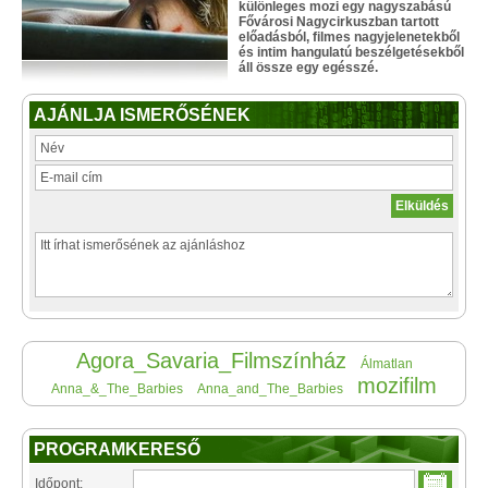
különleges mozi egy nagyszabású
Fővárosi Nagycirkuszban tartott
előadásból, filmes nagyjelenetekből
és intim hangulatú beszélgetésekből
áll össze egy egésszé.
AJÁNLJA ISMERŐSÉNEK
Agora_Savaria_Filmszínház
Álmatlan
mozifilm
Anna_&_The_Barbies
Anna_and_The_Barbies
PROGRAMKERESŐ
Időpont: