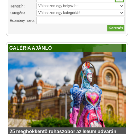
Helyszín:
Kategória:
Esemény neve:
GALÉRIA AJÁNLÓ
25 meghökkentő ruhaszobor az Iseum udvarán