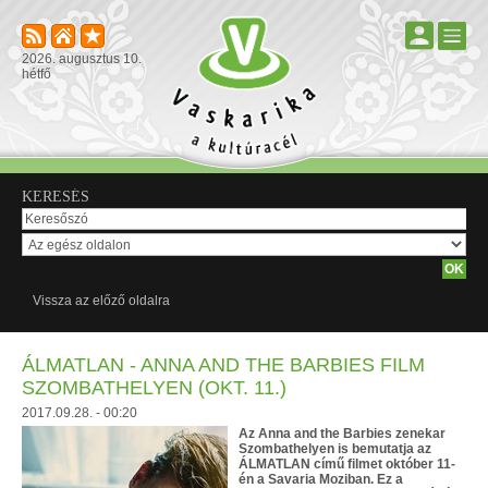
2026. augusztus 10.
hétfő
KERESÉS
Vissza az előző oldalra
ÁLMATLAN - ANNA AND THE BARBIES FILM
SZOMBATHELYEN (OKT. 11.)
2017.09.28. - 00:20
Az Anna and the Barbies zenekar
Szombathelyen is bemutatja az
ÁLMATLAN című filmet október 11-
én a Savaria Moziban. Ez a