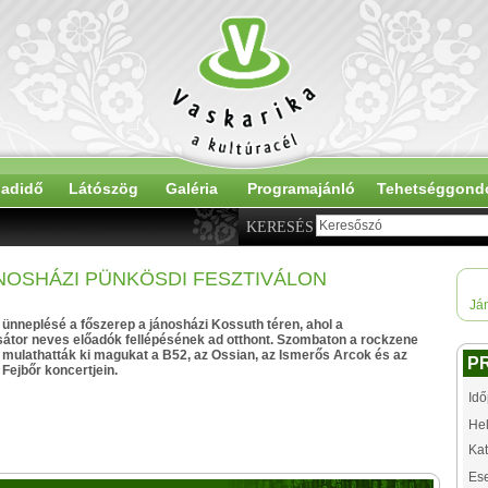
adidő
Látószög
Galéria
Programajánló
Tehetséggond
KERESÉS
ÁNOSHÁZI PÜNKÖSDI FESZTIVÁLON
Já
 ünneplésé a főszerep a jánosházi Kossuth téren, ahol a
átor neves előadók fellépésének ad otthont. Szombaton a rockzene
 mulathatták ki magukat a B52, az Ossian, az Ismerős Arcok és az
P
Fejbőr koncertjein.
Idő
Hel
Kat
Es