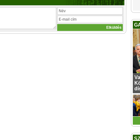
G
Va
Kö
dí
S