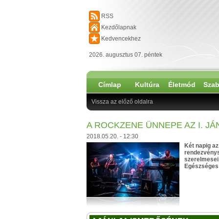
RSS
Kezdőlapnak
Kedvencekhez
2026. augusztus 07. péntek
Címlap
Kultúra
Életmód
Szab
Vissza az előző oldalra
A ROCKZENE ÜNNEPE AZ I. J
2018.05.20. - 12:30
Két napig az
rendezvénys
szerelmesei
Egészséges 