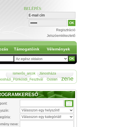
BELÉPÉS
:
Regisztráció
Jelszóemlékeztető
ozás
Támogatóink
Vélemények
ismerős_arcok
Jánosháza
zene
nosházi_Pünkösdi_Fesztivál
Ossian
ROGRAMKERESŐ
pont:
yszín:
egória:
emény neve: