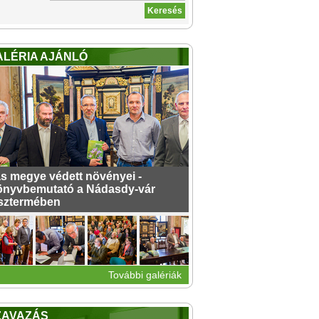
ALÉRIA AJÁNLÓ
s megye védett növényei -
nyvbemutató a Nádasdy-vár
sztermében
További galériák
ZAVAZÁS