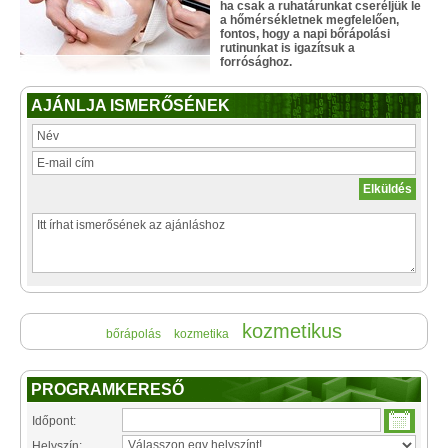
ha csak a ruhatárunkat cseréljük le
a hőmérsékletnek megfelelően,
fontos, hogy a napi bőrápolási
rutinunkat is igazítsuk a
forrósághoz.
AJÁNLJA ISMERŐSÉNEK
kozmetikus
bőrápolás
kozmetika
PROGRAMKERESŐ
Időpont:
Helyszín: