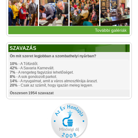
További galériák
SZAVAZÁS
Ön mit szeret legjobban a szombathelyi nyárban?
10%
- A Tófürdőt.
42%
- A Savaria Karnevált.
7%
- A rengeteg fagyizási lehetőséget.
8%
- A sok gondozott parkot.
14%
- A nyugalmat, amit a város atmoszférája áraszt.
20%
- Csak az számít, hogy igazán meleg legyen.
Összesen 1954 szavazat