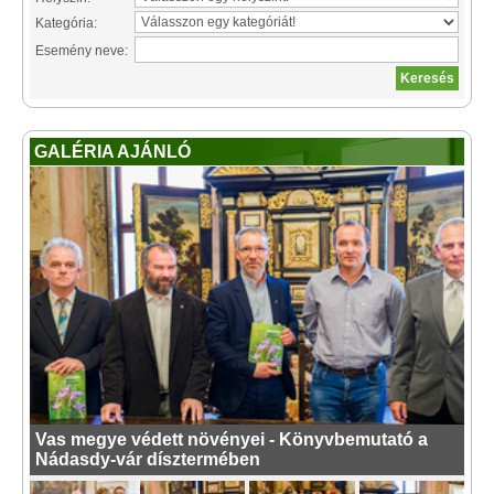
Kategória:
Esemény neve:
GALÉRIA AJÁNLÓ
Vas megye védett növényei - Könyvbemutató a
Nádasdy-vár dísztermében