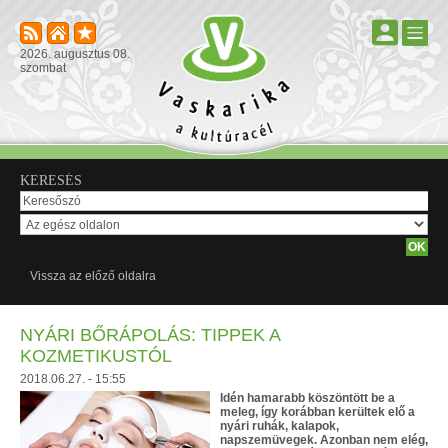
2026. augusztus 08.
szombat
KERESÉS
Vissza az előző oldalra
NYÁRI BŐRÁPOLÁS: TIPPEK A
KOZMETIKUSTÓL
2018.06.27. - 15:55
Idén hamarabb köszöntött be a
meleg, így korábban kerültek elő a
nyári ruhák, kalapok,
napszemüvegek. Azonban nem elég,