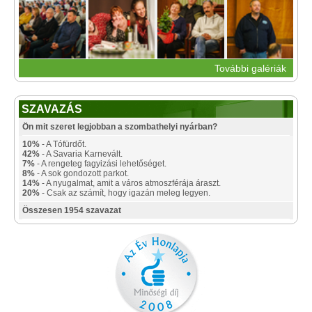
További galériák
SZAVAZÁS
Ön mit szeret legjobban a szombathelyi nyárban?
10%
- A Tófürdőt.
42%
- A Savaria Karnevált.
7%
- A rengeteg fagyizási lehetőséget.
8%
- A sok gondozott parkot.
14%
- A nyugalmat, amit a város atmoszférája áraszt.
20%
- Csak az számít, hogy igazán meleg legyen.
Összesen 1954 szavazat