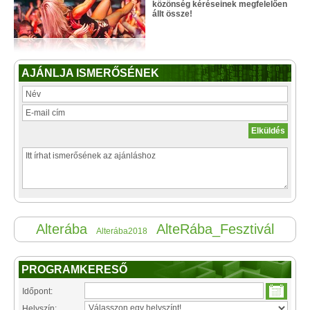
közönség kéréseinek megfelelően
állt össze!
AJÁNLJA ISMERŐSÉNEK
Alterába
AlteRába_Fesztivál
Alterába2018
PROGRAMKERESŐ
Időpont:
Helyszín: