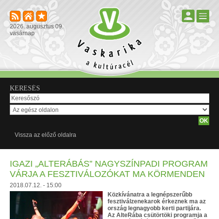
2026. augusztus 09.
vasárnap
KERESÉS
Vissza az előző oldalra
IGAZI „ALTERÁBÁS” NAGYSZÍNPADI PROGRAM
VÁRJA A FESZTIVÁLOZÓKAT MA KÖRMENDEN
2018.07.12. - 15:00
Közkívánatra a legnépszerűbb
fesztiválzenekarok érkeznek ma az
ország legnagyobb kerti partijára.
Az AlteRába csütörtöki programja a