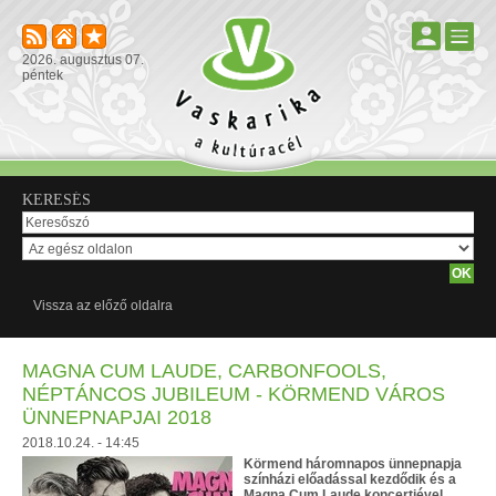
2026. augusztus 07.
péntek
KERESÉS
Vissza az előző oldalra
MAGNA CUM LAUDE, CARBONFOOLS,
NÉPTÁNCOS JUBILEUM - KÖRMEND VÁROS
ÜNNEPNAPJAI 2018
2018.10.24. - 14:45
Körmend háromnapos ünnepnapja
színházi előadással kezdődik és a
Magna Cum Laude koncertjével