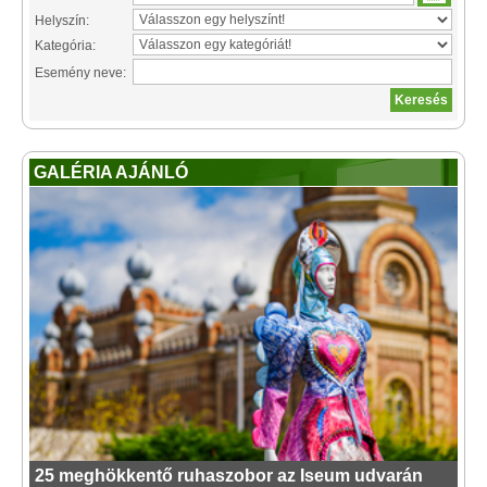
Helyszín:
Kategória:
Esemény neve:
GALÉRIA AJÁNLÓ
25 meghökkentő ruhaszobor az Iseum udvarán