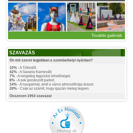
További galériák
SZAVAZÁS
Ön mit szeret legjobban a szombathelyi nyárban?
10%
- A Tófürdőt.
42%
- A Savaria Karnevált.
7%
- A rengeteg fagyizási lehetőséget.
8%
- A sok gondozott parkot.
14%
- A nyugalmat, amit a város atmoszférája áraszt.
20%
- Csak az számít, hogy igazán meleg legyen.
Összesen 1954 szavazat