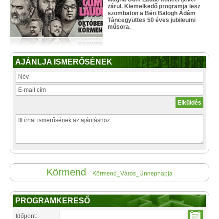
zárul. Kiemelkedő programja lesz
szombaton a Béri Balogh Ádám
Táncegyüttes 50 éves jubileumi
műsora.
AJÁNLJA ISMERŐSÉNEK
Körmend
Körmend_Város_Ünnepnapja
PROGRAMKERESŐ
Időpont: