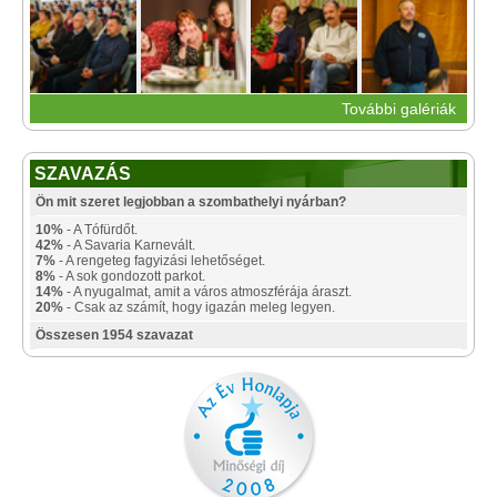
További galériák
SZAVAZÁS
Ön mit szeret legjobban a szombathelyi nyárban?
10%
- A Tófürdőt.
42%
- A Savaria Karnevált.
7%
- A rengeteg fagyizási lehetőséget.
8%
- A sok gondozott parkot.
14%
- A nyugalmat, amit a város atmoszférája áraszt.
20%
- Csak az számít, hogy igazán meleg legyen.
Összesen 1954 szavazat