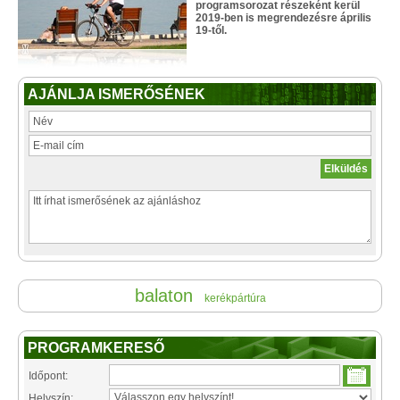
programsorozat részeként kerül
2019-ben is megrendezésre április
19-től.
AJÁNLJA ISMERŐSÉNEK
balaton
kerékpártúra
PROGRAMKERESŐ
Időpont:
Helyszín: