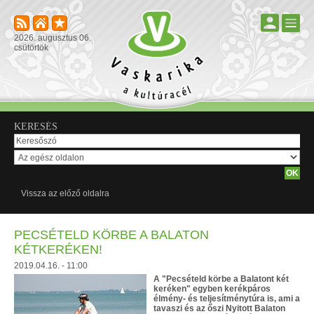
2026. augusztus 06.
csütörtök
KERESÉS
Vissza az előző oldalra
PECSÉTELD KÖRBE A BALATON
KÉTKERÉKEN!
2019.04.16. - 11:00
A "Pecsételd körbe a Balatont két
keréken" egyben kerékpáros
élmény- és teljesítménytúra is, ami a
tavaszi és az őszi Nyitott Balaton